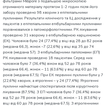
фільтрами Millipore з подальшою мікроскопією
отриманого матеріалу протягом 1-2 годин після його
забору проведено 98 хворим з епітеліальними
пухлинами. Результати клінічного та ІЦ дослідження у
пацієнтів з епітеліальними епібульбарними пухлинами
порівнювалися з патоморфологічними. РК лікування
проведено 31 хворому з епібульбарною карциномою
(ЕК). Чоловіків було 24 (77,4%) у віці від 28 до 82 років
(медіана 66,3), жінок –7 (22,6%) у віці від 35 до 74
років (медіана 57). З епібульбарними папіломами (ЕП)
РК лікування проведено 18 пацієнтам. Серед них
чоловіків було 7 (36,4%) віком від 52 до 78 років
(медіана 66,4), жінок – 11 (63,6%) у віці від 60 до 78
років (медіана 67,5). При ЕК первинні пухлини були у 7
(22,6%) хворих, а ятрогенні – у 24 (77,4%). Ятрогенні
пухлини найчастіше спостерігалися після хірургічного
лікування (87,5%). З ЕП чоловіків було 7 (36,4%) віком
від 52 до 78 років (медіана 66,4), жінок – 11 (63,6%) у
віці від 60 до 78 років (медіана 67,5). З ятрогенними