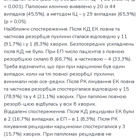
= 0,001). Папіломи клінічно виявлено у 20 із 44
випадків (45,5%), а методом ІЦ – у 29 випадках (65,9%)
(р = 0,05).
Найближчі спостереження. Після КД ЕК повна та
часткова резорбція пухлини сталася відповідно у 11
(91,7%) і у 1 (8,3%) хворих. Безпосередніх ускладнень
після КД не було. При ЕП число пацієнтів з повною
резорбцією склало 8 (66,7%), а частковою – 4 (33,3%).
Треба відзначити, що при при карциномі був один
випадок, коли на тлі повної резорбції пухлини,
виникали нові осе-редки. Після РК лікування ЕК повна
та часткова резорбція спостерігалася відповідно у 15
(78,9%) та у 4 (21,1%) хворих. При папіломі повною
резорб-цією відбулась у всіх 8 хворих.
Віддалені спостереження. Після КД рецидиви ЕК були
в 2 (16,7%) випадках, а ЕП – в 1 (8,3%). Після РК
лікування рецидиви карциноми спостерігалися у 3
(15,7%) хворих. При папіломах рецидивів не