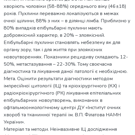
хворіють чоловіки (58-88%) середнього віку (46±18)
років. Пухлини переважно локалізуються в межах
очної щілини, 88% з них – в ділянці лімба. Приблизно у
80% випадків епібульбарні пухлини мають
доброякісний характер, в 20% – злоякісний.
Епібульбарні пухлини становлять небезпеку як для
органу зору, так і для життя при злоякісних
новоутвореннях. Показники рецидиву складають 12-
50%, метастазування – 22-30%. Тому своєчасна
діагностика та лікування даної патології є необхідною.
Мета. Оцінити результати діагностики методом
імпресійної цитології (ІЦ) та кріохірургічного (КХ) і
радіокріохірургічного (РК) лікування епітеліальних
епібульбарних новоутворень, виконаних в
офтальмоонкологічному центрі ДУ «Інститут очних
хвороб та тканинної терапії ім. В.П. Філатова НАМН
України».
Матеріал та методи. Неінвазивне ІЦ дослідження