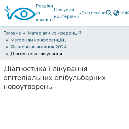
Розділи
Пошук за
та
Статистика
Уві
критеріями
колекції
Головна
Матеріали конференцій
Матеріали конференцій Інституту Філатова
Філатовські читання 2024
Діагностика і лікування епітеліальних епібульбарних новоутворень
Діагностика і лікування
епітеліальних епібульбарних
новоутворень