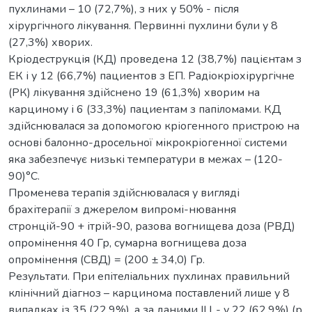
пухлинами – 10 (72,7%), з них у 50% - після
хірургічного лікування. Первинні пухлини були у 8
(27,3%) хворих.
Кріодеструкція (КД) проведена 12 (38,7%) пацієнтам з
ЕК і у 12 (66,7%) пациентов з ЕП. Радіокріохірургічне
(РК) лікування здійснено 19 (61,3%) хворим на
карциному і 6 (33,3%) пациентам з папіломами. КД
здійснювалася за допомогою кріогенного пристрою на
основі балонно-дросельної мікрокріогенної системи
яка забезпечує низькі температури в межах – (120-
90)°С.
Променева терапія здійснювалася у вигляді
брахітерапії з джерелом випромі-нювання
стронцій-90 + ітрій-90, разова вогнищева доза (РВД)
опромінення 40 Гр, сумарна вогнищева доза
опромінення (СВД) = (200 ± 34,0) Гр.
Результати. При епітеліальних пухлинах правильний
клінічний діагноз – карцинома поставлений лише у 8
випадках із 35 (22,9%), а за даними ІЦ - у 22 (62,9%) (р