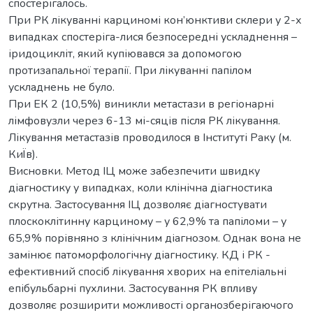
спостерігалось.
При РК лікуванні карциномі кон’юнктиви склери у 2-х
випадках спостеріга-лися безпосередні ускладнення –
іридоцикліт, який купіювався за допомогою
протизапальної терапії. При лікуванні папілом
ускладнень не було.
При ЕК 2 (10,5%) виникли метастази в регіонарні
лімфовузли через 6-13 мі-сяців після РК лікування.
Лікування метастазів проводилося в Інституті Раку (м.
КиЇв).
Висновки. Метод ІЦ може забезпечити швидку
діагностику у випадках, коли клінічна діагностика
скрутна. Застосування ІЦ дозволяє діагностувати
плоскоклітинну карциному – у 62,9% та папіломи – у
65,9% порівняно з клінічним діагнозом. Однак вона не
замінює патоморфологічну діагностику. КД і РК -
ефективний спосіб лікування хворих на епітеліальні
епібульбарні пухлини. Застосування РК впливу
дозволяє розширити можливості органозберігаючого