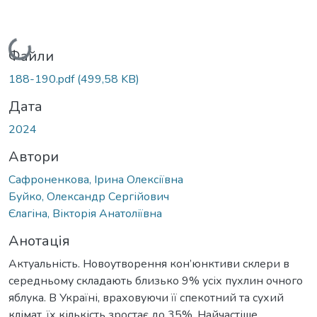
Вантажиться...
Файли
188-190.pdf
(499,58 KB)
Дата
2024
Автори
Сафроненкова, Ірина Олексіївна
Буйко, Олександр Сергійович
Єлагіна, Вікторія Анатоліївна
Анотація
Актуальність. Новоутворення кон’юнктиви склери в
середньому складають близько 9% усіх пухлин очного
яблука. В Україні, враховуючи її спекотний та сухий
клімат, їх кількість зростає до 35%. Найчастіше