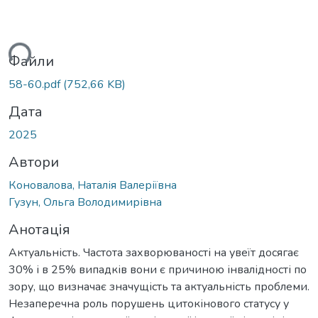
ься...
Файли
58-60.pdf
(752,66 KB)
Дата
2025
Автори
Коновалова, Наталія Валеріївна
Гузун, Ольга Володимирівна
Анотація
Актуальність. Частота захворюваності на увеїт досягає
30% і в 25% випадків вони є причиною інвалідності по
зору, що визначає значущість та актуальність проблеми.
Незаперечна роль порушень цитокінового статусу у