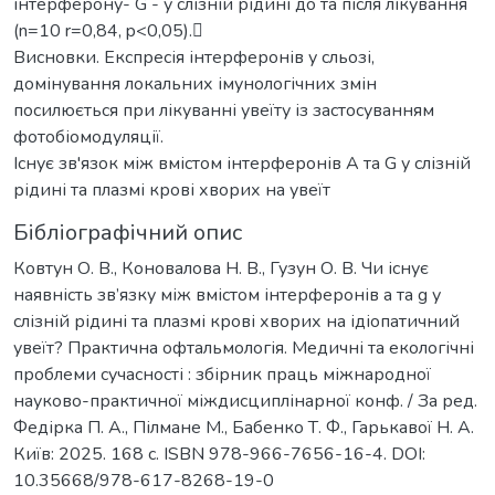
інтерферону- G - у слізній рідині до та після лікування
(n=10 r=0,84, p<0,05).
Висновки. Експресія інтерферонів у сльозі,
домінування локальних імунологічних змін
посилюється при лікуванні увеїту із застосуванням
фотобіомодуляції.
Існує зв'язок між вмістом інтерферонів А та G у слізній
рідині та плазмі крові хворих на увеїт
Бібліографічний опис
Ковтун О. В., Коновалова Н. В., Гузун О. В. Чи існує
наявність зв’язку між вмістом інтерферонів a та g у
слізній рідині та плазмі крові хворих на ідіопатичний
увеїт? Практична офтальмологія. Медичні та екологічні
проблеми сучасності : збірник праць міжнародної
науково-практичної міждисциплінарної конф. / За ред.
Федірка П. А., Пілмане М., Бабенко Т. Ф., Гарькавої Н. А.
Київ: 2025. 168 с. ISBN 978-966-7656-16-4. DOI:
10.35668/978-617-8268-19-0