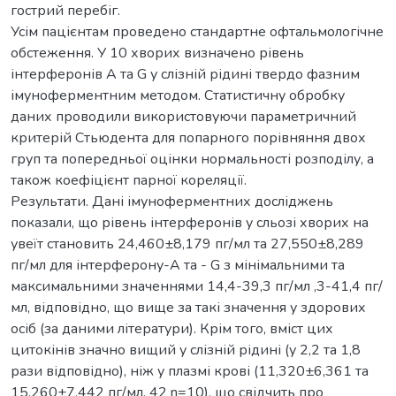
гострий перебіг.
Усім пацієнтам проведено стандартне офтальмологічне
обстеження. У 10 хворих визначено рівень
інтерферонів А та G у слізній рідині твердо фазним
імуноферментним методом. Статистичну обробку
даних проводили використовуючи параметричний
критерій Стьюдента для попарного порівняння двох
груп та попередньої оцінки нормальності розподілу, а
також коефіцієнт парної кореляції.
Результати. Дані імуноферментних досліджень
показали, що рівень інтерферонів у сльозі хворих на
увеїт становить 24,460±8,179 пг/мл та 27,550±8,289
пг/мл для інтерферону-А та - G з мінімальними та
максимальними значеннями 14,4-39,3 пг/мл ,3-41,4 пг/
мл, відповідно, що вище за такі значення у здорових
осіб (за даними літератури). Крім того, вміст цих
цитокінів значно вищий у слізній рідині (у 2,2 та 1,8
рази відповідно), ніж у плазмі крові (11,320±6,361 та
15,260±7,442 пг/мл, 42 n=10), що свідчить про