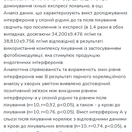
домінування їхньої експресії локально, в оці.
Аналіз даних, що характеризують вміст досліджуваних
інтерферонів у слізній рідині до та після лікування
свідчить про посилення їх експресії (в 1,4 рази в обох
випадках, досягаючи 34,200±9,476 пг/мл та
38,810±9,756 пг/мл відповідно) в результаті
використання комплексу лікування із застосуванням
фотобіомодуляції, яка стимулює продукцію
ендогенних інтерферонів.
Аналогічна спрямованість та вираженість змін рівня
інтерферонів має В результаті парного кореляційного
аналізу у хворих увеїтом виявлено достовірний
позитивний зв'язок між вихідним рівнем
інтерферону-a у слізній рідині та рівнем після
лікування (n=10, r=0,92, p<0,05), а також - у крові до
лікування (n=10, r=0,76, p<0,05). Вміст інтерферону А у
сльозі після лікування корелює з відповідними даними
в крові до лікувальних впливів (n=10, r=0,74, p<0,05), а