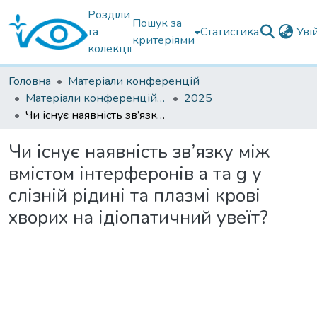
Розділи
Пошук за
та
Статистика
Уві
критеріями
колекції
Головна
Матеріали конференцій
Матеріали конференцій інших установ
2025
Чи існує наявність зв’язку між вмістом інтерферонів a та g у слізній рідині та плазмі крові хворих на ідіопатичний увеїт?
Чи існує наявність зв’язку між
вмістом інтерферонів a та g у
слізній рідині та плазмі крові
хворих на ідіопатичний увеїт?