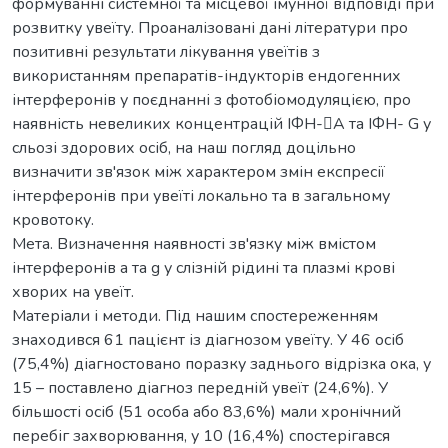
формуванні системної та місцевої імунної відповіді при
розвитку увеїту. Проаналізовані дані літератури про
позитивні результати лікування увеїтів з
використанням препаратів-індукторів ендогенних
інтерферонів у поєднанні з фотобіомодуляцією, про
наявність невеликих концентрацій ІФН-A та ІФН- G у
сльозі здорових осіб, на наш погляд доцільно
визначити зв'язок між характером змін експресії
інтерферонів при увеїті локально та в загальному
кровотоку.
Мета. Визначення наявності зв'язку між вмістом
інтерферонів a та g у слізній рідині та плазмі крові
хворих на увеїт.
Матеріали і методи. Під нашим спостереженням
знаходився 61 пацієнт із діагнозом увеїту. У 46 осіб
(75,4%) діагностовано поразку заднього відрізка ока, у
15 – поставлено діагноз передній увеїт (24,6%). У
більшості осіб (51 особа або 83,6%) мали хронічний
перебіг захворювання, у 10 (16,4%) спостерігався