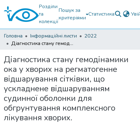
Розділи
Пошук за
та
Статистика
Уві
критеріями
колекції
Головна
Інформаційні листи
2022
Діагностика стану гемодінамики ока у хворих на регматогенне відшарування сітківки, що ускладнене відшаруванням судинної оболонки для обгрунтування комплексного лікування хворих.
Діагностика стану гемодінамики
ока у хворих на регматогенне
відшарування сітківки, що
ускладнене відшаруванням
судинної оболонки для
обгрунтування комплексного
лікування хворих.