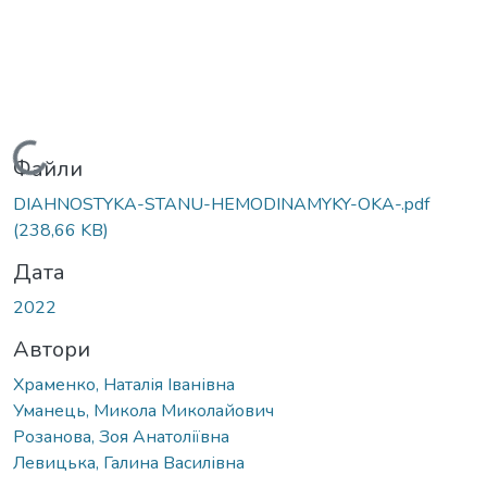
Вантажиться...
Файли
DIAHNOSTYKA-STANU-HEMODINAMYKY-OKA-.pdf
(238,66 KB)
Дата
2022
Автори
Храменко, Наталія Іванівна
Уманець, Микола Миколайович
Розанова, Зоя Анатоліївна
Левицька, Галина Василівна