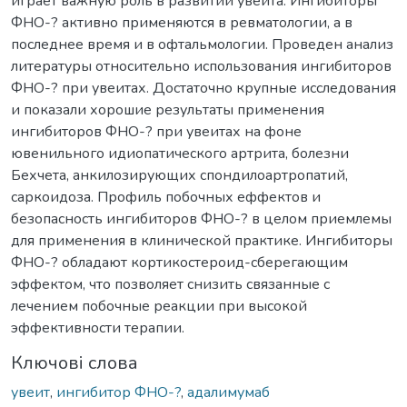
играет важную роль в развитии увеита. Ингибиторы
ФНО-? активно применяются в ревматологии, а в
последнее время и в офтальмологии. Проведен анализ
литературы относительно использования ингибиторов
ФНО-? при увеитах. Достаточно крупные исследования
и показали хорошие результаты применения
ингибиторов ФНО-? при увеитах на фоне
ювенильного идиопатического артрита, болезни
Бехчета, анкилозирующих спондилоартропатий,
саркоидоза. Профиль побочных еффектов и
безопасность ингибиторов ФНО-? в целом приемлемы
для применения в клинической практике. Ингибиторы
ФНО-? обладают кортикостероид-сберегающим
эффектом, что позволяет снизить связанные с
лечением побочные реакции при высокой
эффективности терапии.
Ключові слова
увеит
,
ингибитор ФНО-?
,
адалимумаб