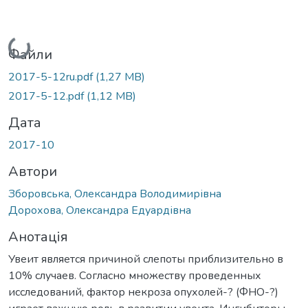
Вантажиться...
Файли
2017-5-12ru.pdf
(1,27 MB)
2017-5-12.pdf
(1,12 MB)
Дата
2017-10
Автори
Зборовська, Олександра Володимирівна
Дорохова, Олександра Едуардівна
Анотація
Увеит является причиной слепоты приблизительно в
10% случаев. Согласно множеству проведенных
исследований, фактор некроза опухолей-? (ФНО-?)