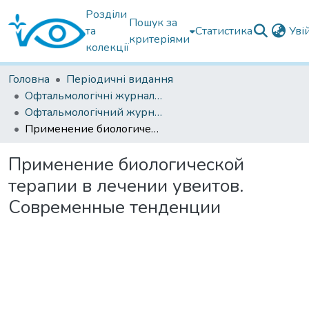
Розділи
Пошук за
та
Статистика
Уві
критеріями
колекції
Головна
Періодичні видання
Офтальмологічні журнали українські
Офтальмологічний журнал 2017
Применение биологической терапии в лечении увеитов. Современные тенденции
Применение биологической
терапии в лечении увеитов.
Современные тенденции