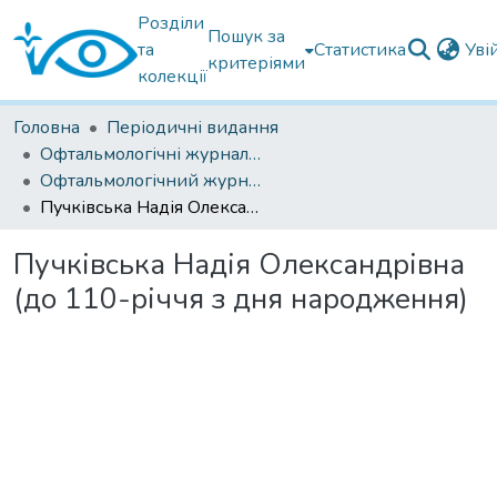
Розділи
Пошук за
та
Статистика
Уві
критеріями
колекції
Головна
Періодичні видання
Офтальмологічні журнали українські
Офтальмологічний журнал 2018
Пучківська Надія Олександрівна (до 110-річчя з дня народження)
Пучківська Надія Олександрівна
(до 110-річчя з дня народження)