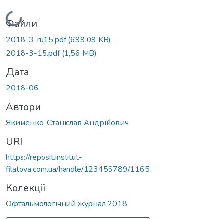
Вантажиться...
Файли
2018-3-ru15.pdf
(699,09 KB)
2018-3-15.pdf
(1,56 MB)
Дата
2018-06
Автори
Якименко, Станіслав Андрійович
URI
https://reposit.institut-
filatova.com.ua/handle/123456789/1165
Колекції
Офтальмологічний журнал 2018