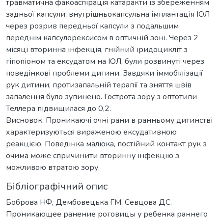
травматична факоаспірація катаракти із збереженням
задньої капсули; внутрішньокапсульна імплантація ІОЛ
через розрив передньої капсули з подальшим
переднім капсулорексисом в оптичній зоні. Через 2
місяці вторинна інфекція, гнійний іридоцикліт з
гіпопіоном та ексудатом на ІОЛ, були розвинуті через
поведінкові проблеми дитини. Завдяки іммобілізації
рук дитини, протизапальній терапії та зняття швів
запалення було зупинено. Гострота зору з оптотипи
Теллера підвищилася до 0,2.
Висновок. Проникаючі очні рани в ранньому дитинстві
характеризуються вираженою ексудативною
реакцією. Поведінка малюка, постійний контакт рук з
очима може спричинити вторинну інфекцію з
можливою втратою зору.
Бібліографічний опис
Боброва НФ, Дембовецька ГМ, Севцова ДС.
Проникающее ранение роговицы у ребенка раннего