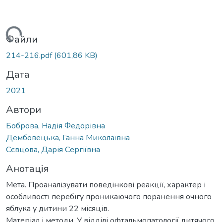
ться...
Файли
214-216.pdf
(601,86 KB)
Дата
2021
Автори
Боброва, Надія Федорівна
Дембовецька, Ганна Миколаївна
Сєвцова, Дарія Сергіївна
Анотація
Мета. Проаналізувати поведінкові реакції, характер і
особливості перебігу проникаючого поранення очного
яблука у дитини 22 місяців.
Матеріал і методи. У відділі офтальмопатології дитячого