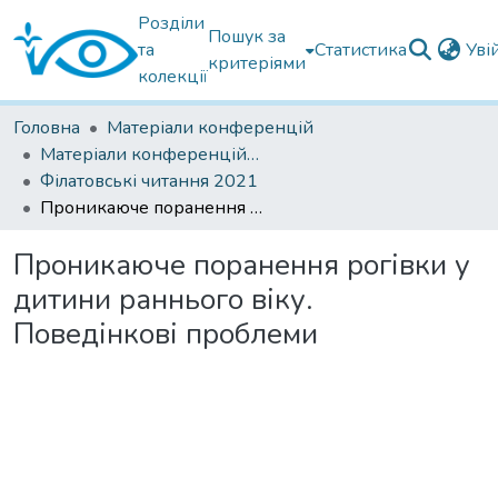
Розділи
Пошук за
та
Статистика
Уві
критеріями
колекції
Головна
Матеріали конференцій
Матеріали конференцій Інституту Філатова
Філатовські читання 2021
Проникаюче поранення рогівки у дитини раннього віку. Поведінкові проблеми
Проникаюче поранення рогівки у
дитини раннього віку.
Поведінкові проблеми