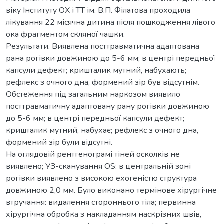
віку Інституту ОХ і ТТ ім. В.П. Філатова проходила
лікування 22 місячна дитина після пошкодження лівого
ока фрагментом скляної чашки.
Результати. Виявлена посттравматична адаптована
рана рогівки довжиною до 5-6 мм; в центрі передньої
капсули дефект; кришталик мутний, набухають;
рефлекс з очного дна, формений зір був відсутнім.
Обстеження під загальним наркозом виявило
посттравматичну адаптовану рану рогівки довжиною
до 5-6 мм; в центрі передньої капсули дефект;
кришталик мутний, набухає; рефлекс з очного дна,
формений зір були відсутні.
На оглядовій рентгенограмі тіней осколків не
виявлено; УЗ-сканування OS: в центральній зоні
рогівки виявлено з високою ехогеністю структура
довжиною 2,0 мм. Було виконано термінове хірургічне
втручання: видалення стороннього тіла; первинна
хірургічна обробка з накладанням наскрізних швів,