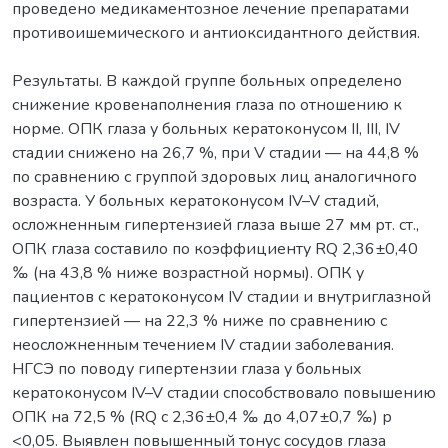
проведено медикаментозное лечение препаратами
противоишемического и антиоксидантного действия.
Результаты. В каждой группе больных определено
снижение кровенаполнения глаза по отношению к
норме. ОПК глаза у больных кератоконусом II, III, IV
стадии снижено на 26,7 %, при V стадии — на 44,8 %
по сравнению с группой здоровых лиц аналогичного
возраста. У больных кератоконусом IV–V стадий,
осложненным гипертензией глаза выше 27 мм рт. ст.,
ОПК глаза составило по коэффициенту RQ 2,36±0,40
‰ (на 43,8 % ниже возрастной нормы). ОПК у
пациентов с кератоконусом IV стадии и внутриглазной
гипертензией — на 22,3 % ниже по сравнению с
неосложненным течением IV стадии заболевания.
НГСЭ по поводу гипертензии глаза у больных
кератоконусом IV–V стадии способствовало повышению
ОПК на 72,5 % (RQ с 2,36±0,4 ‰ до 4,07±0,7 ‰) р
<0,05. Выявлен повышенный тонус сосудов глаза