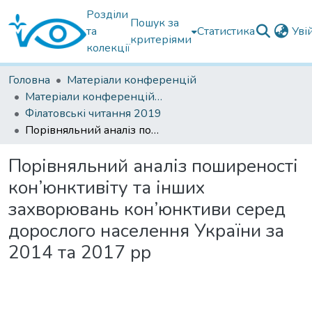
Розділи
Пошук за
та
Статистика
Уві
критеріями
колекції
Головна
Матеріали конференцій
Матеріали конференцій Інституту Філатова
Філатовські читання 2019
Порівняльний аналіз поширеності кон’юнктивіту та інших захворювань кон’юнктиви серед дорослого населення України за 2014 та 2017 рр
Порівняльний аналіз поширеності
кон’юнктивіту та інших
захворювань кон’юнктиви серед
дорослого населення України за
2014 та 2017 рр