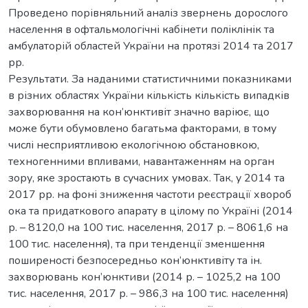
Проведено порівняльний аналіз звернень дорослого
населення в офтальмологічні кабінети поліклінік та
амбулаторій областей України на протязі 2014 та 2017
рр.
Результати. За наданими статистичними показниками
в різних областях України кількість кількість випадків
захворювання на кон’юнктивіт значно варіює, що
може бути обумовлено багатьма факторами, в тому
числі несприятливою екологічною обстановкою,
техногенними впливами, навантаженням на орган
зору, яке зростають в сучасних умовах. Так, у 2014 та
2017 рр. на фоні зниження частоти реєстрації хвороб
ока та придаткового апарату в цілому по Україні (2014
р. – 8120,0 на 100 тис. населення, 2017 р. – 8061,6 на
100 тис. населення), та при тенденції зменшення
поширеності безпосередньо кон’юнктивіту та ін.
захворювань кон’юнктиви (2014 р. – 1025,2 на 100
тис. населення, 2017 р. – 986,3 на 100 тис. населення)