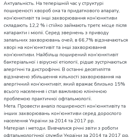
Актуальність. На теперішній час у структурі
поширеності хвороб ока та придаткового апарату,
кон’юнктивіт та інші захворювання кон’юнктиви
складають 12,2 % і стійко займають третє місце після
катаракти і міопії. Серед звернень з приводу
запальних захворювань очей, в 66,7% відзначаються
хворі на кон’юнктивіт та інші захворювання
кон’юнктиви. Найбільш поширений кон’юнктивіт
бактеріальної і вірусної етіології, рідше зустрічаються
алергічні та дистрофічні. В останні десятиліття
відзначено збільшення кількості захворювання на
алергічний кон’юнктивіт, який вражає близько 15%
всього населення і стал важливою клінічною
проблемою практичної офтальмології.
Мета. Провести аналіз поширеності кон’юнктивіту та
інших захворювань кон’юнктиви серед дорослого
населення України за 2014 та 2017 рр.
Матеріал і методи. Вивчалися річні звіти з роботи
офтальмологічної служби України за 2014 та 2017 рр.