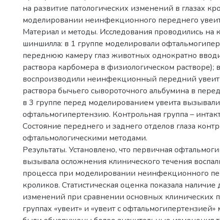
на развитие патологических изменений в глазах кр
моделировании неинфекционного переднего увеит
Материал и методы. Исследования проводились на 
шиншилла: в 1 группе моделировали офтальмогипер
переднюю камеру глаз животных однократно вводи
раствора карбомера в физиологическом растворе); в
воспроизводили неинфекционный передний увеит
раствора бычьего сывороточного альбумина в перед
в 3 группе перед моделированием увеита вызывали
офтальмогипертензию. Контрольная группа – интак
Состояние переднего и заднего отделов глаза конт
офтальмологическими методами.
Результаты. Установлено, что первичная офтальмог
вызывала осложнения клинического течения воспал
процесса при моделировании неинфекционного пер
кроликов. Статистическая оценка показала наличие
изменений при сравнении основных клинических п
группах «увеит» и «увеит с офтальмогипертензией»