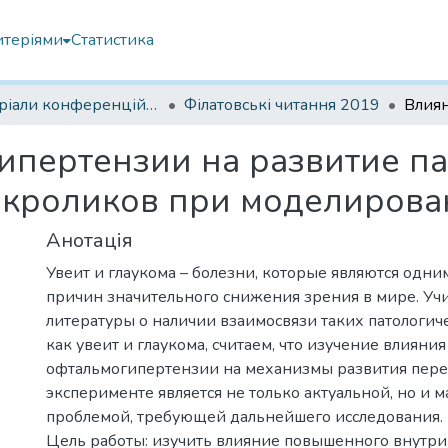
итеріями
Статистика
Матеріали конференцій Інституту Філатова
Філатовські читання 2019
ипертензии на развитие п
 кроликов при моделирова
Анотація
Увеит и глаукома – болезни, которые являются одн
причин значительного снижения зрения в мире. Уч
литературы о наличии взаимосвязи таких патологич
как увеит и глаукома, считаем, что изучение влияния
офтальмогипертензии на механизмы развития пере
эксперименте является не только актуальной, но и 
проблемой, требующей дальнейшего исследования.
Цель работы: изучить влияние повышенного внутри