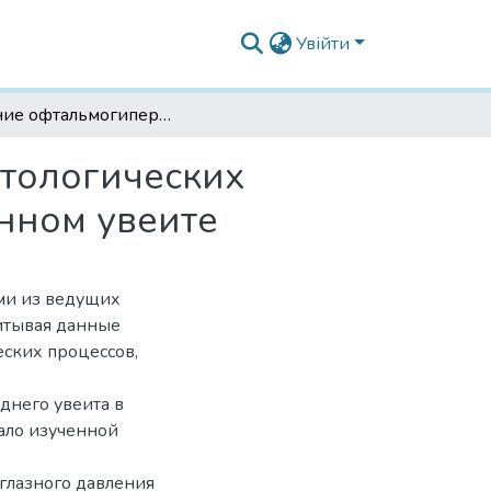
Увійти
Влияние офтальмогипертензии на развитие патологических изменений в глазах кроликов при моделированном увеите
атологических
нном увеите
ими из ведущих
итывая данные
еских процессов,
днего увеита в
мало изученной
глазного давления