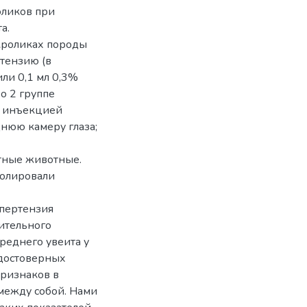
оликов при
а.
кроликах породы
тензию (в
ли 0,1 мл 0,3%
о 2 группе
 инъекцией
нюю камеру глаза;
тные животные.
ролировали
ипертензия
ительного
еднего увеита у
 достоверных
ризнаков в
 между собой. Нами