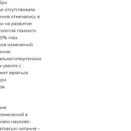
При
е отсутствовала
ения отмечались в
и на развитие
тология глазного
0% глаз.
ков изменений
чение
тальмогипертензии
 увеите с
жет являться
при
за.
ние
 изменений в
іали науково-
товські читання –