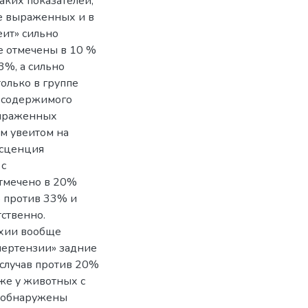
ких показателей,
ее выраженных и в
еит» сильно
е отмечены в 10 %
3%, а сильно
олько в группе
е содержимого
выраженных
м увеитом на
есценция
 с
отмечено в 20%
% против 33% и
ственно.
ехии вообще
ипертензии» задние
случав против 20%
кже у животных с
 обнаружены