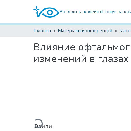
Розділи та колекції
Пошук за кр
Головна
Матеріали конференцій
Влияние офтальмог
изменений в глазах
Вантажиться...
Файли