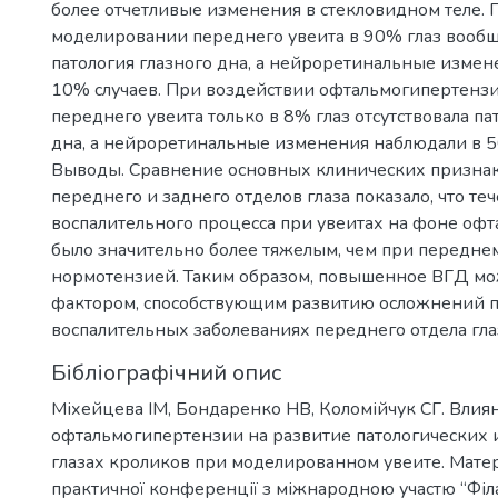
более отчетливые изменения в стекловидном теле. 
моделировании переднего увеита в 90% глаз вообщ
патология глазного дна, а нейроретинальные измен
10% случаев. При воздействии офтальмогипертензи
переднего увеита только в 8% глаз отсутствовала па
дна, а нейроретинальные изменения наблюдали в 5
Выводы. Сравнение основных клинических призна
переднего и заднего отделов глаза показало, что те
воспалительного процесса при увеитах на фоне оф
было значительно более тяжелым, чем при переднем
нормотензией. Таким образом, повышенное ВГД мо
фактором, способствующим развитию осложнений 
воспалительных заболеваниях переднего отдела гла
Бібліографічний опис
Міхейцева ІМ, Бондаренко НВ, Коломійчук СГ. Влия
офтальмогипертензии на развитие патологических
глазах кроликов при моделированном увеите. Матер
практичної конференції з міжнародною участю “Філа