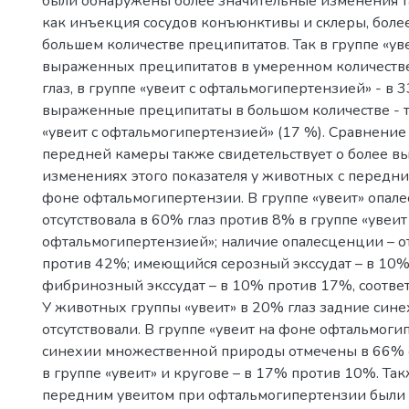
были обнаружены более значительные изменения та
как инъекция сосудов конъюнктивы и склеры, бол
большем количестве преципитатов. Так в группе «ув
выраженных преципитатов в умеренном количеств
глаз, в группе «увеит с офтальмогипертензией» - в 3
выраженные преципитаты в большом количестве - т
«увеит с офтальмогипертензией» (17 %). Сравнени
передней камеры также свидетельствует о более 
изменениях этого показателя у животных с передни
фоне офтальмогипертензии. В группе «увеит» опал
отсутствовала в 60% глаз против 8% в группе «увеит
офтальмогипертензией»; наличие опалесценции – 
против 42%; имеющийся серозный экссудат – в 10
фибринозный экссудат – в 10% против 17%, соответ
У животных группы «увеит» в 20% глаз задние син
отсутствовали. В группе «увеит на фоне офтальмог
синехии множественной природы отмечены в 66% 
в группе «увеит» и кругове – в 17% против 10%. Та
передним увеитом при офтальмогипертензии были