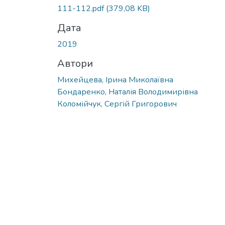
111-112.pdf
(379,08 KB)
Дата
2019
Автори
Михейцева, Ірина Миколаївна
Бондаренко, Наталія Володимирівна
Коломійчук, Сергій Григорович