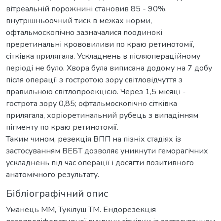
вітреальній порожнині становив 85 - 90%,
внутрішньоочний тиск в межах норми,
офтальмоскопічно зазначалися поодинокі
преретинальні крововиливи по краю ретинотомії,
сітківка прилягала. Ускладнень в післяопераційному
періоді не було. Хвора була виписана додому на 7 добу
після операції з гостротою зору світловідчуття з
правильною світлопроекцією. Через 1,5 місяці -
гострота зору 0,85; офтальмоскопічно сітківка
прилягала, хоріоретинальний рубець з випадінням
пігменту по краю ретинотомії.
Таким чином, резекція ВПП на пізніх стадіях із
застосуванням ВЕБТ дозволяє уникнути геморагічних
ускладнень під час операції і досягти позитивного
анатомічного результату.
Бібліографічний опис
Уманець ММ, Тукілуш ТМ. Ендорезекція