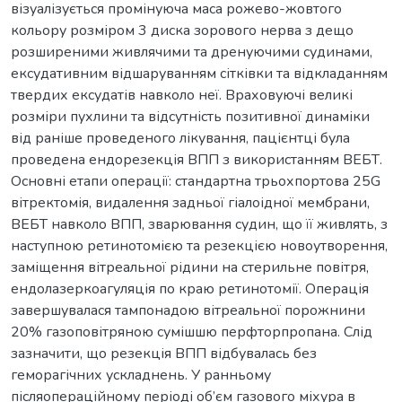
візуалізується промінуюча маса рожево-жовтого
кольору розміром 3 диска зорового нерва з дещо
розширеними живлячими та дренуючими судинами,
ексудативним відшаруванням сітківки та відкладанням
твердих ексудатів навколо неї. Враховуючі великі
розміри пухлини та відсутність позитивної динаміки
від раніше проведеного лікування, пацієнтці була
проведена ендорезекція ВПП з використанням ВЕБТ.
Основні етапи операції: стандартна трьохпортова 25G
вітректомія, видалення задньої гіалоідної мембрани,
ВЕБТ навколо ВПП, зварювання судин, що її живлять, з
наступною ретинотомією та резекцією новоутворення,
заміщення вітреальної рідини на стерильне повітря,
ендолазеркоагуляція по краю ретинотомії. Операція
завершувалася тампонадою вітреальної порожнини
20% газоповітряною сумішшю перфторпропана. Слід
зазначити, що резекція ВПП відбувалась без
геморагічних ускладнень. У ранньому
післяопераційному періоді об’єм газового міхура в