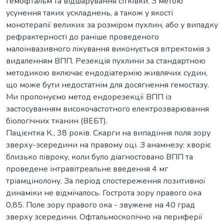
гемофтальм та відшарування сітківки. З метою
усунення таких ускладнень, а також у якості
монотерапії великих за розміром пухлин, або у випадку
рефрактерності до раніше проведеного
малоінвазивного лікування виконується вітректомія з
видаленням ВПП. Резекція пухлини за стандартною
методикою включає ендодіатермію живлячих судин,
що може бути недостатнім для досягнення гемостазу.
Ми пропонуємо метод ендорезекції ВПП із
застосуванням високочастотного електрозварювання
біологічних тканин (ВЕБТ).
Пацієнтка К., 38 років. Скарги на випадіння поля зору
зверху-зсередини на правому оці. З анамнезу: хворіє
близько півроку, коли було діагностовано ВПП та
проведене інтравітреальне введення 4 мг
тріамцінолону. За період спостереження позитивної
динаміки не відмічалось. Гострота зору правого ока
0,85. Поле зору правого ока - звужене на 40 град
зверху зсередини. Офтальмоскопічно на периферії