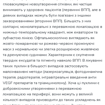
гліоваскулярні новоутворення сітківки, які частіше
виникають у здорових пацієнтів (первинні ВПП), але в
деяких випадках можуть бути пов’язані з іншими
захворюваннями (вторинні ВПП). Більшість з них
солітарні, монолатеральні з переважною локалізацією в
нижньо-темпоральному квадранті, між екватором та
зубчастою лінією. Офтальмоскопічно виглядають як
жовто-помаранчові чи рожево-червоні промінуючі
маси з нормальною чи злегка розширеною живлячою
та дренуючою судинами. Характерним є скупчення
твердих ексудатів та пігменту навколо ВПП. В лікуванні
таких пухлин в більшості випадків застосовують
малоінвазивні методи (лазеркоагуляція, фотодинамічна
терапія, радіотерапія, інтравітреальні введення анти
VEGF препаратів та тріамцинолону). Хоча ці пухлини є
доброякісними утвореннями з переважною
локалізацією на периферії, вони можуть у великій
кількості випадків призводити до таких ускладнень як