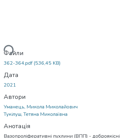
иться...
Файли
362-364.pdf
(536,45 KB)
Дата
2021
Автори
Уманець, Микола Миколайович
Тукілуш, Тетяна Миколаївна
Анотація
Вазопроліферативні пухлини (ВПП) - доброякісні