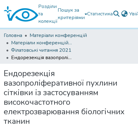
Розділи
Пошук за
та
Статистика
Уві
критеріями
колекції
Головна
Матеріали конференцій
Матеріали конференцій Інституту Філатова
Філатовські читання 2021
Ендорезекція вазопроліферативної пухлини сітківки із застосуванням високочастотного електрозварювання біологічних тканин
Ендорезекція
вазопроліферативної пухлини
сітківки із застосуванням
високочастотного
електрозварювання біологічних
тканин