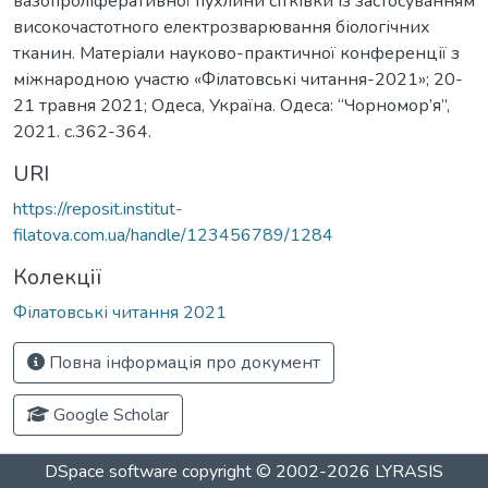
вазопроліферативної пухлини сітківки із застосуванням
високочастотного електрозварювання біологічних
тканин. Матеріали науково-практичної конференції з
міжнародною участю «Філатовські читання-2021»; 20-
21 травня 2021; Одеса, Україна. Одеса: “Чорномор’я”,
2021. c.362-364.
URI
https://reposit.institut-
filatova.com.ua/handle/123456789/1284
Колекції
Філатовські читання 2021
Повна інформація про документ
Google Scholar
DSpace software
copyright © 2002-2026
LYRASIS