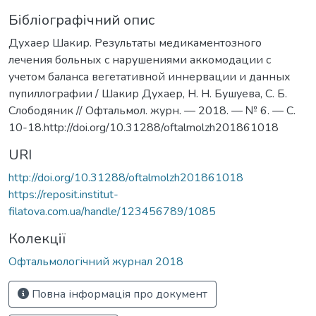
Бібліографічний опис
Духаер Шакир. Результаты медикаментозного
лечения больных с нарушениями аккомодации с
учетом баланса вегетативной иннервации и данных
пупиллографии / Шакир Духаер, Н. Н. Бушуева, С. Б.
Слободяник // Офтальмол. журн. — 2018. — № 6. — С.
10-18.http://doi.org/10.31288/oftalmolzh201861018
URI
http://doi.org/10.31288/oftalmolzh201861018
https://reposit.institut-
filatova.com.ua/handle/123456789/1085
Колекції
Офтальмологічний журнал 2018
Повна інформація про документ