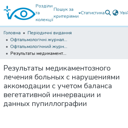
Розділи
Пошук за
та
Статистика
Уві
критеріями
колекції
Головна
Періодичні видання
Офтальмологічні журнали українські
Офтальмологічний журнал 2018
Результаты медикаментозного лечения больных с нарушениями аккомодации с учетом баланса вегетативной иннервации и данных пупиллографии
Результаты медикаментозного
лечения больных с нарушениями
аккомодации с учетом баланса
вегетативной иннервации и
данных пупиллографии