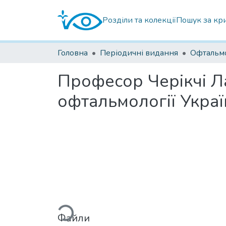
Розділи та колекції
Пошук за кр
Головна
Періодичні видання
Професор Черікчі Ла
офтальмології Укра
Вантажиться...
Файли