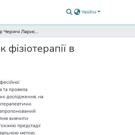
Увійти
Професор Черікчі Лариса Юхимівна – засновник фізіотерапії в офтальмології України
 фізіотерапії в
фесійної
а та провела
чні дослідження, на
отерапевтичні
 Запропонований
лив вивчити
тохімію предстадії
увальною метою.