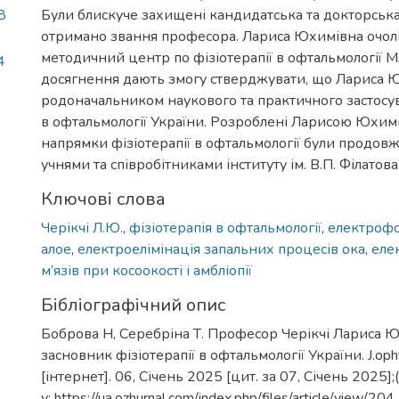
8
Були блискуче захищені кандидатська та докторська
отримано звання професора. Лариса Юхимівна очол
методичний центр по фізіотерапії в офтальмології МЗ
4
досягнення дають змогу стверджувати, що Лариса 
родоначальником наукового та практичного застосув
в офтальмології України. Розроблені Ларисою Юхим
напрямки фізіотерапії в офтальмології були продовж
учнями та співробітниками інституту ім. В.П. Філатова
Ключові слова
Черікчі Л.Ю.
,
фізіотерапія в офтальмології
,
електрофо
алое
,
електроелімінація запальних процесів ока
,
еле
м’язів при косоокості і амбліопії
Бібліографічний опис
Боброва Н, Серебріна Т. Професор Черікчі Лариса 
засновник фізіотерапії в офтальмології України. J.opht
[інтернет]. 06, Січень 2025 [цит. за 07, Січень 2025]
у: https://ua.ozhurnal.com/index.php/files/article/view/204