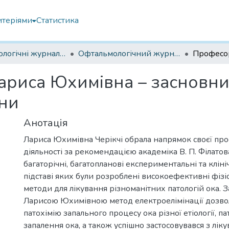
итеріями
Статистика
Офтальмологічні журнали українські
Офтальмологічний журнал 2024
риса Юхимівна – засновник
їни
Анотація
Лариса Юхимівна Черікчі обрала напрямок своєї про
діяльності за рекомендацією академіка В. П. Філатов
багаторічні, багатопланові експериментальні та кліні
підставі яких були розроблені високоефективні фізі
методи для лікування різноманітних патологій ока.
Ларисою Юхимівною метод електроелімінації дозво
патохімію запального процесу ока різної етіології, па
запалення ока, а також успішно застосовувався з лік