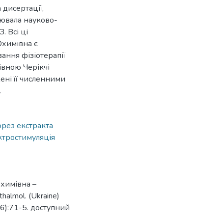
 дисертації,
ювала науково-
. Всі ці
Юхимівна є
ання фізіотерапії
івною Черікчі
ені її численними
.
рез екстракта
ктростимуляція
Юхимівна –
halmol. (Ukraine)
;(6):71-5. доступний