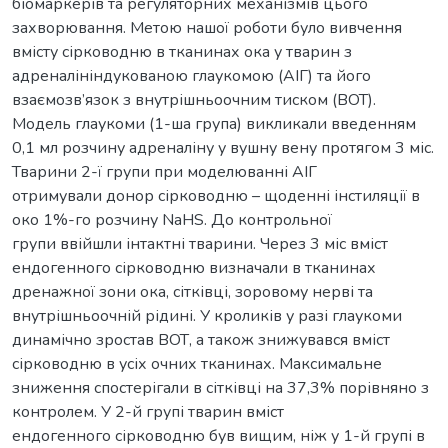
біомаркерів та регуляторних механізмів цього
захворювання. Метою нашої роботи було вивчення
вмісту сірководню в тканинах ока у тварин з
адреналініндукованою глаукомою (АІГ) та його
взаємозв’язок з внутрішньоочним тиском (ВОТ).
Модель глаукоми (1-ша група) викликали введенням
0,1 мл розчину адреналіну у вушну вену протягом 3 міс.
Тварини 2-ї групи при моделюванні АІГ
отримували донор сірководню – щоденні інстиляції в
око 1%-го розчину NaHS. До контрольної
групи ввійшли інтактні тварини. Через 3 міс вміст
ендогенного сірководню визначали в тканинах
дренажної зони ока, сітківці, зоровому нерві та
внутрішньоочній рідині. У кроликів у разі глаукоми
динамічно зростав ВОТ, а також знижувався вміст
сірководню в усіх очних тканинах. Максимальне
зниження спостерігали в сітківці на 37,3% порівняно з
контролем. У 2-й групі тварин вміст
ендогенного сірководню був вищим, ніж у 1-й групі в