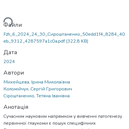
ься...
Файли
Fzh_6_2024_24_30_Сироштаненко_50edd1f4_8284_40
eb_9312_4287597a1c0a.pdf
(322,8 KB)
Дата
2024
Автори
Михейцева, Ірина Миколаївна
Коломійчук, Сергій Григорович
Сіроштаненко, Тетяна Іванівна
Анотація
Сучасним науковим напрямком у вивченні патогенезу
первинної глаукоми є пошук специфічних