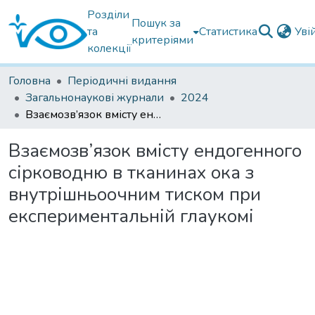
Розділи
Пошук за
та
Статистика
Уві
критеріями
колекції
Головна
Періодичні видання
Загальнонаукові журнали
2024
Взаємозв’язок вмісту ендогенного сірководню в тканинах ока з внутрішньоочним тиском при експериментальній глаукомі
Взаємозв’язок вмісту ендогенного
сірководню в тканинах ока з
внутрішньоочним тиском при
експериментальній глаукомі