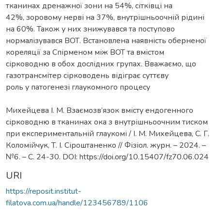
тканинах дренажної зони на 54%, сітківці на
42%, зоровому нерві на 37%, внутрішньоочній рідині
на 60%. Також у них знижувався та поступово
нормалізувався ВОТ. Встановлена наявність оберненої
кореляції за Спірменом між ВОТ та вмістом
сірководню в обох дослідних групах. Вважаємо, що
газотрансмітер сірководень відіграє суттєву
роль у патогенезі глаукомного процесу
Михейцева І. М. Взаємозв’язок вмісту ендогенного
сірководню в тканинах ока з внутрішньоочним тиском
при експериментальній глаукомі / І. М. Михейцева, С. Г.
Коломійчук, Т. І. Сіроштаненко // Фізіол. журн. – 2024. –
№6. – С. 24-30. DOI: https://doi.org/10.15407/fz70.06.024
URI
https://reposit.institut-
filatova.com.ua/handle/123456789/1106