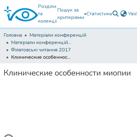
Розділи
Пошук за
та
Статистика
Уві
критеріями
колекції
Головна
Матеріали конференцій
Матеріали конференцій Інституту Філатова
Філатовські читання 2017
Клинические особенности миопии
Клинические особенности миопии