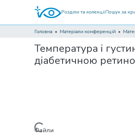
Розділи та колекції
Пошук за кр
Головна
Матеріали конференцій
Температура і густи
діабетичною ретино
Вантажиться...
Файли