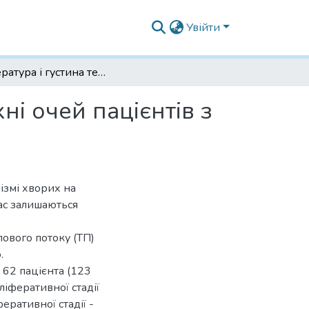
Увійти
Температура і густина теплового потоку поверхні очей пацієнтів з діабетичною ретинопатією
ні очей пацієнтів з
ізмі хворих на
час залишаються
лового потоку (ТП)
.
 62 пацієнта (123
ліферативної стадії
еративної стадії -