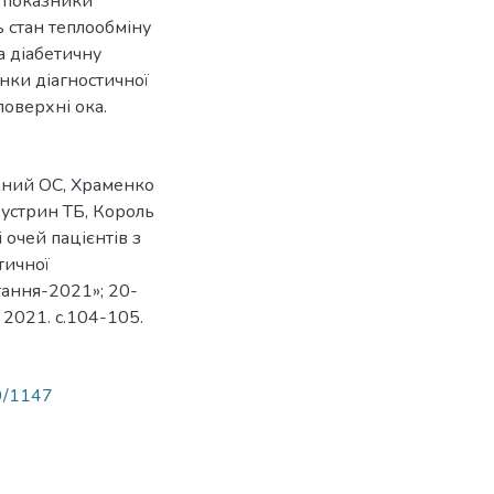
о показники
 стан теплообміну
а діабетичну
нки діагностичної
поверхні ока.
жний ОС, Храменко
Кустрин ТБ, Король
 очей пацієнтів з
тичної
тання-2021»; 20-
 2021. c.104-105.
89/1147