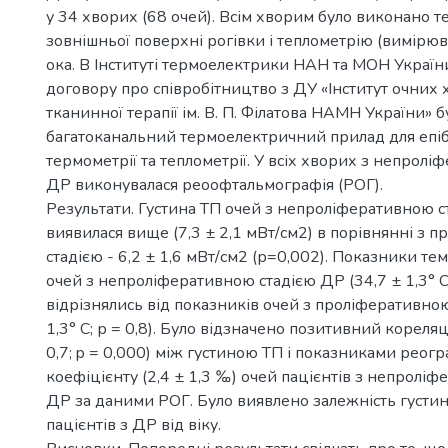
у 34 хворих (68 очей). Всім хворим було виконано 
зовнішньої поверхні рогівки і теплометрію (вимірю
ока. В Інституті термоелектрики НАН та МОН Україн
договору про співробітництво з ДУ «Інститут очних 
тканинної терапії ім. В. П. Філатова НАМН України» 
багатоканальний термоелектричний прилад для епі
термометрії та теплометрії. У всіх хворих з непрол
ДР виконувалася реоофтальмографія (РОГ).
Результати. Густина ТП очей з непроліферативною 
виявилася вище (7,3 ± 2,1 мВт/см2) в порівнянні з 
стадією - 6,2 ± 1,6 мВт/см2 (р=0,002). Показники те
очей з непроліферативною стадією ДР (34,7 ± 1,3° 
відрізнялись від показників очей з проліферативною
1,3° С; р = 0,8). Було відзначено позитивний кореляц
0,7; p = 0,000) між густиною ТП і показниками реог
коефіцієнту (2,4 ± 1,3 ‰) очей пацієнтів з непролі
ДР за даними РОГ. Було виявлено залежність густин
пацієнтів з ДР від віку.