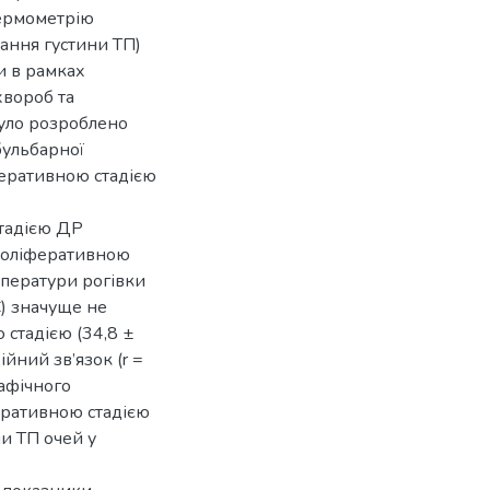
термометрію
вання густини ТП)
и в рамках
хвороб та
було розроблено
бульбарної
іферативною стадією
стадією ДР
проліферативною
мператури рогівки
С) значуще не
 стадією (34,8 ±
ійний зв’язок (r =
рафічного
феративною стадією
и ТП очей у