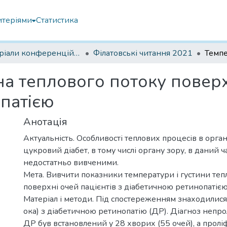
итеріями
Статистика
Матеріали конференцій Інституту Філатова
Філатовські читання 2021
на теплового потоку поверх
патією
Анотація
Актуальність. Особливості теплових процесів в орган
цукровий діабет, в тому числі органу зору, в даний 
недостатньо вивченими.
Мета. Вивчити показники температури і густини теп
поверхні очей пацієнтів з діабетичною ретинопатією
Матеріал і методи. Під спостереженням знаходилися
ока) з діабетичною ретинопатію (ДР). Діагноз непро
ДР був встановлений у 28 хворих (55 очей), а проліф