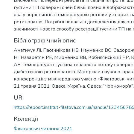
Висновки. Попередні результати свідчать про те, щ
густини ТП поверхні очей більш повно відображають
ока у порівнянні з температурою рогівки у хворих н
ретинопатію. Потрібні подальші дослідження для оці
значимості нового способу реєстрації густини ТП на 
Бібліографічний опис
Анатичук ЛІ, Пасєчнікова НВ, Науменко ВО, Задоро
НІ, Назаретян РЕ, Мирненко ВВ, Кобилянський РР, 
АР. Температура і густина теплового потоку поверхні
діабетичною ретинопатією. Матеріали науково-прак
конференції з міжнародною участю «Філатовські чи
21 травня 2021; Одеса, Україна. Одеса: “Чорномор’я”,
URI
https://reposit.institut-filatova.com.ua/handle/1234567
Колекції
Філатовські читання 2021