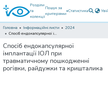
Розділи
Пошук за
та
Статистика
Уві
критеріями
колекції
Головна
Інформаційні листи
2024
Cпосіб ендокапсулярної імплантації ІОЛ при травматичному пошкодженні рогівки, райдужки та кришталика
Cпосіб ендокапсулярної
імплантації ІОЛ при
травматичному пошкодженні
рогівки, райдужки та кришталика