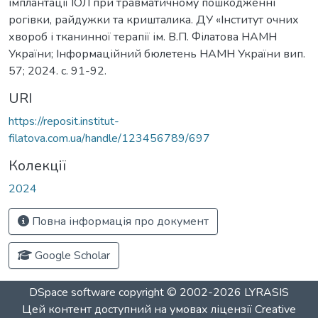
імплантації ІОЛ при травматичному пошкодженні
рогівки, райдужки та кришталика. ДУ «Інститут очних
хвороб і тканинної терапії ім. В.П. Філатова НАМН
України; Інформаційний бюлетень НАМН України вип.
57; 2024. с. 91-92.
URI
https://reposit.institut-
filatova.com.ua/handle/123456789/697
Колекції
2024
Повна інформація про документ
Google Scholar
DSpace software
copyright © 2002-2026
LYRASIS
Цей контент доступний на умовах ліцензії
Creative