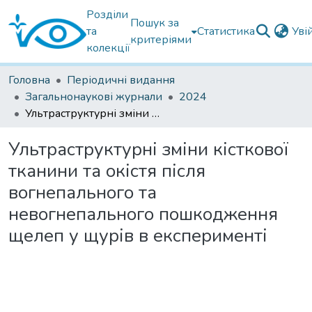
Розділи
Пошук за
та
Статистика
Уві
критеріями
колекції
Головна
Періодичні видання
Загальнонаукові журнали
2024
Ультраструктурні зміни кісткової тканини та окістя після вогнепального та невогнепального пошкодження щелеп у щурів в експерименті
Ультраструктурні зміни кісткової
тканини та окістя після
вогнепального та
невогнепального пошкодження
щелеп у щурів в експерименті