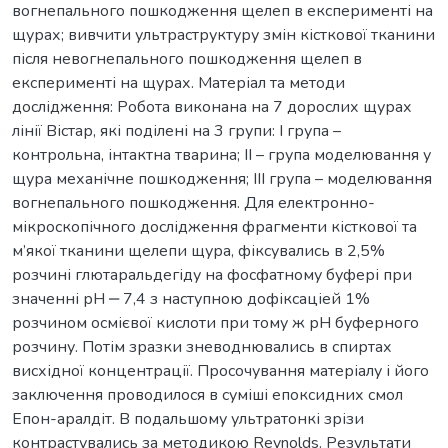
вогнепального пошкодження щелеп в експерименті на
щурах; вивчити ультраструктуру змін кісткової тканини
після невогнепального пошкодження щелеп в
експерименті на щурах. Матеріал та методи
дослідження: Робота виконана на 7 дорослих щурах
лінії Вістар, які поділені на 3 групи: І група –
контрольна, інтактна тварина; ІІ – група моделювання у
щура механічне пошкодження; ІІІ група – моделювання
вогнепального пошкодження. Для електронно-
мікроскопічного дослідження фрагменти кісткової та
м’якої тканини щелепи щура, фіксувались в 2,5%
розчині глютаральдегіду на фосфатному буфері при
значенні рН ‒ 7,4 з наступною дофіксаціей 1%
розчином осмієвої кислоти при тому ж рН буферного
розчину. Потім зразки зневоднювались в спиртах
висхідної концентрації. Просочування матеріалу і його
заключення проводилося в суміші епоксидних смол
Епон-аралдіт. В подальшому ультратонкі зрізи
контрастувались за методикою Reynolds. Результати