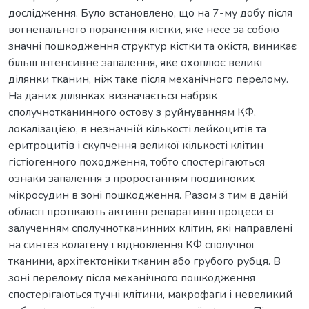
дослідження. Було встановлено, що на 7-му добу після
вогнепального поранення кістки, яке несе за собою
значні пошкодження структур кістки та окістя, виникає
більш інтенсивне запалення, яке охоплює великі
ділянки тканин, ніж таке після механічного перелому.
На даних ділянках визначається набряк
сполучнотканинного остову з руйнуванням КФ,
локалізацією, в незначній кількості лейкоцитів та
еритроцитів і скупчення великої кількості клітин
гістіогенного походження, тобто спостерігаються
ознаки запалення з проростанням поодиноких
мікросудин в зоні пошкодження. Разом з тим в даній
області протікають активні репаративні процеси із
залученням сполучнотканинних клітин, які направлені
на синтез колагену і відновлення КФ сполучної
тканини, архітектоніки тканин або грубого рубця. В
зоні перелому після механічного пошкодження
спостерігаються тучні клітини, макрофаги і невеликий