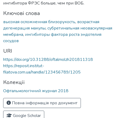
ингибитора ФРЭС больше, чем при ВОБ.
Ключові слова
высокая осложненная близорукость
,
возрастная
дегенерация макулы
,
субретинальная неоваскулярная
мембрана
,
ингибиторы фактора роста эндотелия
сосудов
URI
https://doi.org/10.31288/oftalmolzh201811318
https://reposit.institut-
filatova.com.ua/handle/123456789/1205
Колекції
Офтальмологічний журнал 2018
Повна інформація про документ
Google Scholar