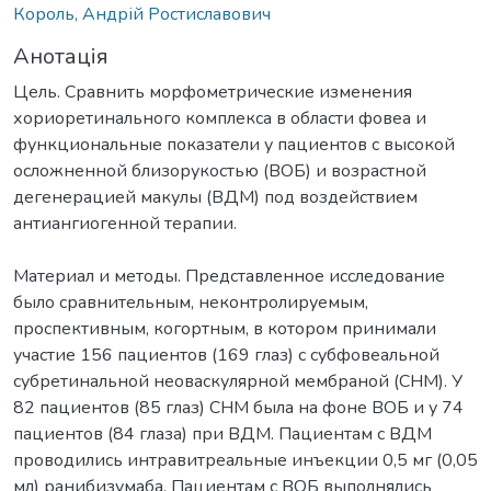
Король, Андрій Ростиславович
Анотація
Цель. Сравнить морфометрические изменения
хориоретинального комплекса в области фовеа и
функциональные показатели у пациентов с высокой
осложненной близорукостью (ВОБ) и возрастной
дегенерацией макулы (ВДМ) под воздействием
антиангиогенной терапии.
Материал и методы. Представленное исследование
было сравнительным, неконтролируемым,
проспективным, когортным, в котором принимали
участие 156 пациентов (169 глаз) с субфовеальной
субретинальной неоваскулярной мембраной (СНМ). У
82 пациентов (85 глаз) СНМ была на фоне ВОБ и у 74
пациентов (84 глаза) при ВДМ. Пациентам с ВДМ
проводились интравитреальные инъекции 0,5 мг (0,05
мл) ранибизумаба. Пациентам с ВОБ выполнялись