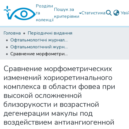
Розділи
Пошук за
та
Статистика
Уві
критеріями
колекції
Головна
Періодичні видання
Офтальмологічні журнали українські
Офтальмологічний журнал 2018
Сравнение морфометрических изменений хориоретинального комплекса в области фовеа при высокой осложненной близорукости и возрастной дегенерации макулы под воздействием антиангиогенной терапии
Сравнение морфометрических
изменений хориоретинального
комплекса в области фовеа при
высокой осложненной
близорукости и возрастной
дегенерации макулы под
воздействием антиангиогенной