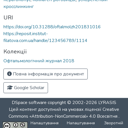
кросслинкинг
URI
https://doi.org/10.31288/oftalmolzh201831016
https://reposit.institut-
filatova.com.ua/handle/123456789/1114
Колекції
Офтальмологічний журнал 2018
Повна інформація про документ
Google Scholar
DSpace software
copyright © 2002-2026
LYRASIS
Цей контент доступний на умовах ліцензії
Creative
Commons «Attribution-NonCommercial» 4.0 Всесвітня
.
Налаштування
Налаштування
Зворотній