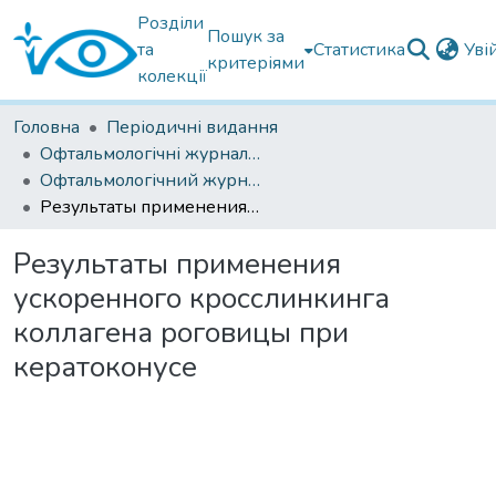
Розділи
Пошук за
та
Статистика
Уві
критеріями
колекції
Головна
Періодичні видання
Офтальмологічні журнали українські
Офтальмологічний журнал 2018
Результаты применения ускоренного кросслинкинга коллагена роговицы при кератоконусе
Результаты применения
ускоренного кросслинкинга
коллагена роговицы при
кератоконусе