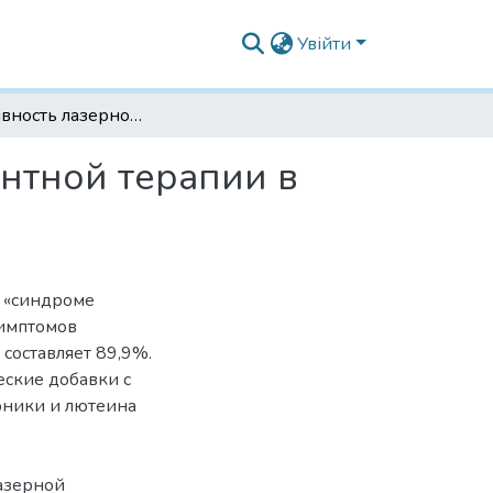
Увійти
Эффективность лазерной стимуляции и нутриентной терапии в лечении астенопии студентов
нтной терапии в
в «синдроме
симптомов
 составляет 89,9%.
еские добавки с
рники и лютеина
азерной