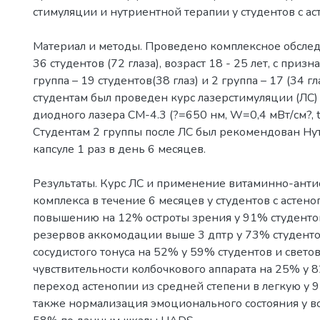
стимуляции и нутриентной терапии у студентов с ас
Материал и методы. Проведено комплексное обсле
36 студентов (72 глаза), возраст 18 - 25 лет, с приз
группа – 19 студентов(38 глаз) и 2 группа – 17 (34 гл
студентам был проведен курс лазерстимуляции (ЛС)
диодного лазера СМ-4.3 (?=650 нм, W=0,4 мВт/см?, t
Студентам 2 группы после ЛС был рекомендован Ну
капсуле 1 раз в день 6 месяцев.
Результаты. Курс ЛС и применение витаминно-ант
комплекса в течение 6 месяцев у студентов с астено
повышению на 12% остроты зрения у 91% студенто
резервов аккомодации выше 3 дптр у 73% студент
сосудистого тонуса на 52% у 59% студентов и свето
чувствительности колбочкового аппарата на 25% у 
переход астенопии из средней степени в легкую у 9
также нормализация эмоционального состояния у вс