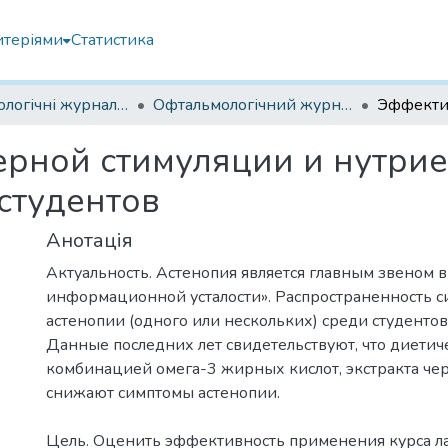
итеріями
Статистика
Офтальмологічні журнали українські
Офтальмологічний журнал 2018
рной стимуляции и нутрие
студентов
Анотація
Актуальность. Астенопия является главным звеном 
информационной усталости». Распространенность 
астенопии (одного или нескольких) среди студентов
Данные последних лет свидетельствуют, что диетич
комбинацией омега-3 жирных кислот, экстракта че
снижают симптомы астенопии.
Цель. Оценить эффективность применения курса л