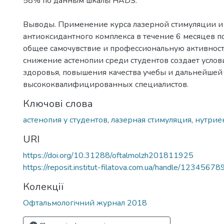
58% по данным шкалы HADS.
Выводы. Применение курса лазерной стимуляции и
антиоксидантного комплекса в течение 6 месяцев п
общее самочувствие и профессиональную активность
снижение астенопии среди студентов создает услов
здоровья, повышения качества учебы и дальнейшей
высококвалифицированных специалистов.
Ключові слова
астенопия у студентов
,
лазерная стимуляция
,
нутрие
URI
https://doi.org/10.31288/oftalmolzh201811925
https://reposit.institut-filatova.com.ua/handle/1234567
Колекції
Офтальмологічний журнал 2018