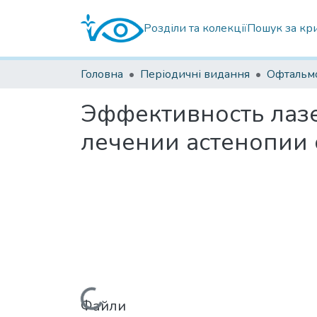
Розділи та колекції
Пошук за кр
Головна
Періодичні видання
Эффективность лазе
лечении астенопии 
Файли