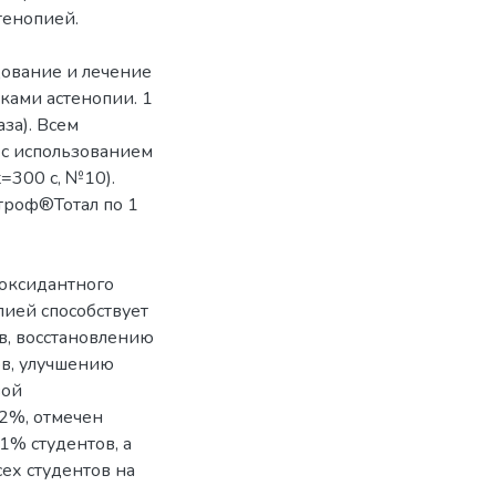
тенопией.
дование и лечение
наками астенопии. 1
аза). Всем
 с использованием
=300 с, №10).
троф®Тотал по 1
иоксидантного
пией способствует
в, восстановлению
ов, улучшению
вой
82%, отмечен
1% студентов, а
ех студентов на