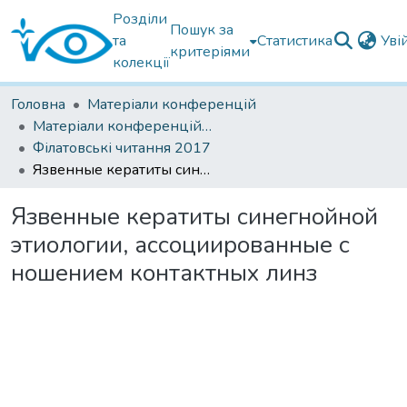
Розділи
Пошук за
та
Статистика
Уві
критеріями
колекції
Головна
Матеріали конференцій
Матеріали конференцій Інституту Філатова
Філатовські читання 2017
Язвенные кератиты синегнойной этиологии, ассоциированные с ношением контактных линз
Язвенные кератиты синегнойной
этиологии, ассоциированные с
ношением контактных линз