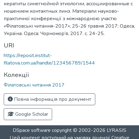
кератиты синегнойной этиологии, ассоциированные с
ношением контактных линз. Матеріали науково-
практичної конференції з міжнародною участю
«Філатовські читання-2017»; 25-26 травня 2017; Одеса,
Україна. Одеса: Чорномор’я, 2017. c. 24-25.
URI
https://reposit.institut-
filatova.com.ua/handle/123456789/1544
Колекції
Філатовські читання 2017
Повна інформація про документ
Google Scholar
DSpace software
copyright © 2002-2026
LYRASIS
Цей контент доступний на умовах ліцензії
Creative