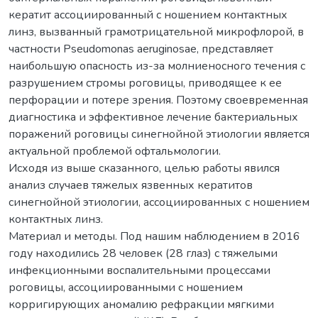
кератит ассоциированный с ношением контактных
линз, вызванный грамотрицательной микрофлорой, в
частности Pseudomonas aeruginosae, представляет
наибольшую опасность из-за молниеносного течения с
разрушением стромы роговицы, приводящее к ее
перфорации и потере зрения. Поэтому своевременная
диагностика и эффективное лечение бактериальных
поражений роговицы синегнойной этиологии является
актуальной проблемой офтальмологии.
Исходя из выше сказанного, целью работы явился
анализ случаев тяжелых язвенных кератитов
синегнойной этиологии, ассоциированных с ношением
контактных линз.
Материал и методы. Под нашим наблюдением в 2016
году находились 28 человек (28 глаз) с тяжелыми
инфекционными воспалительными процессами
роговицы, ассоциированными с ношением
корригирующих аномалию рефракции мягкими