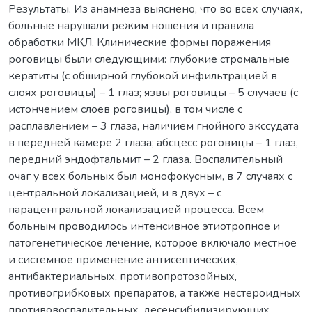
Результаты. Из анамнеза выяснено, что во всех случаях,
больные нарушали режим ношения и правила
обработки МКЛ. Клинические формы поражения
роговицы были следующими: глубокие стромальные
кератиты (с обширной глубокой инфильтрацией в
слоях роговицы) – 1 глаз; язвы роговицы – 5 случаев (с
истончением слоев роговицы), в том числе с
расплавлением – 3 глаза, наличием гнойного экссудата
в передней камере 2 глаза; абсцесс роговицы – 1 глаз,
передний эндофтальмит – 2 глаза. Воспалительный
очаг у всех больных был монофокусным, в 7 случаях с
центральной локализацией, и в двух – с
парацентральной локализацией процесса. Всем
больным проводилось интенсивное этиотропное и
патогенетическое лечение, которое включало местное
и системное применение антисептических,
антибактериальных, противопротозойных,
противогрибковых препаратов, а также нестероидных
противовоспалительных, десенсибилизирующих,