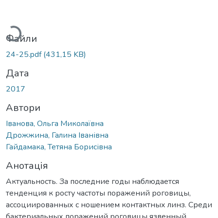
Вантажиться...
Файли
24-25.pdf
(431,15 KB)
Дата
2017
Автори
Іванова, Ольга Миколаївна
Дрожжина, Галина Іванівна
Гайдамака, Тетяна Борисівна
Анотація
Актуальность. За последние годы наблюдается
тенденция к росту частоты поражений роговицы,
ассоциированных с ношением контактных линз. Среди
бактериальных поражений роговицы язвенный