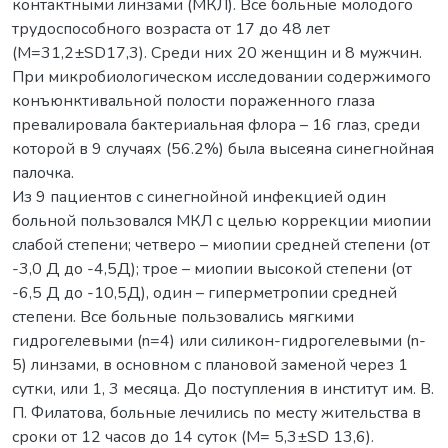
контактными линзами (МКЛ). Все больные молодого
трудоспособного возраста от 17 до 48 лет
(М=31,2±SD17,3). Среди них 20 женщин и 8 мужчин.
При микробиологическом исследовании содержимого
конъюнктивальной полости пораженного глаза
превалировала бактериальная флора – 16 глаз, среди
которой в 9 случаях (56.2%) была высеяна синегнойная
палочка.
Из 9 пациентов с синегнойной инфекцией один
больной пользовался МКЛ с целью коррекции миопии
слабой степени; четверо – миопии средней степени (от
-3,0 Д до -4,5Д); трое – миопии высокой степени (от
-6,5 Д до -10,5Д), один – гиперметропии средней
степени. Все больные пользовались мягкими
гидрогелевыми (n=4) или силикон-гидрогелевыми (n-
5) линзами, в основном с плановой заменой через 1
сутки, или 1, 3 месяца. До поступления в институт им. В.
П. Филатова, больные лечились по месту жительства в
сроки от 12 часов до 14 суток (M= 5,3±SD 13,6).