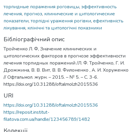
торпидные поражения роговицы
,
эффективность
лечения
,
прогноз
,
клинические и цитологические
показатели
,
торпідні ураження рогівки
,
ефективність
лікування
,
клінічні та цитологічні показники
Бібліографічний опис
Тройченко Л. Ф, Значение клинических и
цитологических факторов в прогнозе эффективности
лечения торпидных поражений /Л. Ф. Тройченко, Г. И.
Дрожжина, В. В. Вит, В. В. Филоненко , А. И. Хоруженко
// Офтальмол. журн. – 2015. – № 5. – С. 3-6.
https://doi.org/10.31288/oftalmolzh2015536
URI
https://doi.org/10.31288/oftalmolzh2015536
https://reposit.institut-
filatova.com.ua/handle/123456789/1482
Колекції