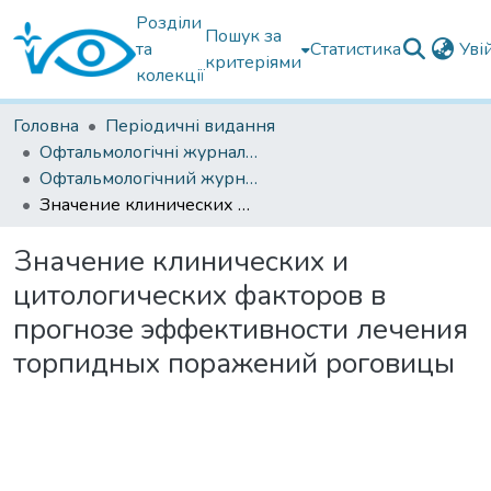
Розділи
Пошук за
та
Статистика
Уві
критеріями
колекції
Головна
Періодичні видання
Офтальмологічні журнали українські
Офтальмологічний журнал 2015
Значение клинических и цитологических факторов в прогнозе эффективности лечения торпидных поражений роговицы
Значение клинических и
цитологических факторов в
прогнозе эффективности лечения
торпидных поражений роговицы