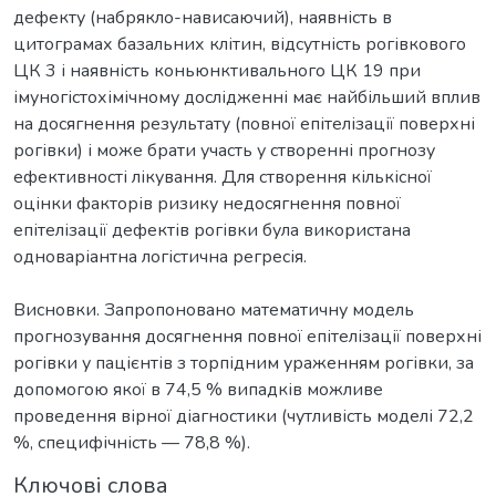
дефекту (набрякло-нависаючий), наявність в
цитограмах базальних клітин, відсутність рогівкового
ЦК 3 і наявність коньюнктивального ЦК 19 при
імуногістохімічному дослідженні має найбільший вплив
на досягнення результату (повної епітелізації поверхні
рогівки) і може брати участь у створенні прогнозу
ефективності лікування. Для створення кількісної
оцінки факторів ризику недосягнення повної
епітелізації дефектів рогівки була використана
одноваріантна логістична регресія.
Висновки. Запропоновано математичну модель
прогнозування досягнення повної епітелізації поверхні
рогівки у пацієнтів з торпідним ураженням рогівки, за
допомогою якої в 74,5 % випадків можливе
проведення вірної діагностики (чутливість моделі 72,2
%, специфічність — 78,8 %).
Ключові слова