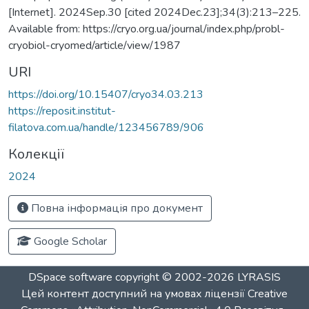
[Internet]. 2024Sep.30 [cited 2024Dec.23];34(3):213–225.
Available from: https://cryo.org.ua/journal/index.php/probl-
cryobiol-cryomed/article/view/1987
URI
https://doi.org/10.15407/cryo34.03.213
https://reposit.institut-
filatova.com.ua/handle/123456789/906
Колекції
2024
Повна інформація про документ
Google Scholar
DSpace software
copyright © 2002-2026
LYRASIS
Цей контент доступний на умовах ліцензії
Creative