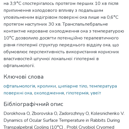
на 3,9°C спостерігалось протягом перших 10 хв після
припинення холодового впливу з подальшим
уповільненим відігрівом поверхні ока лише на 0,6°C
протягом наступних 30 хв. Транспальпебральне
контактне кероване охолодження ока з температурою
10°С дозволило досягти потенційно терапевтичного
рівня гіпотермії структур переднього відділу ока, що
обумовлює перспективність використання корисних
властивостей штучної локальної гіпотермії в
офтальмології.
Ключові слова
офтальмологія
,
кролики
,
циліарне тіло
,
температура
поверхні ока
,
охолодження
,
гіпотермія
,
увеїт
Бібліографічний опис
Dorokhova O, Zborovska O, Zadorozhnyy O, Kolesnichenko V.
Dynamics of Ocular Surface Temperature in Rabbits During
Transpalpebral Cooling (10°C) . Probl Cryobiol Cryomed