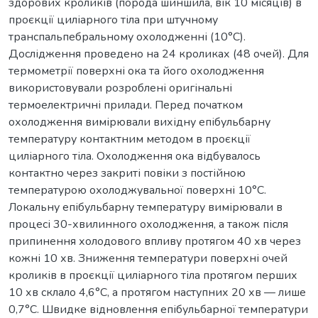
здорових кроликів (порода шиншила, вік 10 місяців) в
проєкції циліарного тіла при штучному
транспальпебральному охолодженні (10°С).
Дослідження проведено на 24 кроликах (48 очей). Для
термометрії поверхні ока та його охолодження
використовували розроблені оригінальні
термоелектричні прилади. Перед початком
охолодження вимірювали вихідну епібульбарну
температуру контактним методом в проєкції
циліарного тіла. Охолодження ока відбувалось
контактно через закриті повіки з постійною
температурою охолоджувальної поверхні 10°С.
Локальну епібульбарну температуру вимірювали в
процесі 30-хвилинного охолодження, а також після
припинення холодового впливу протягом 40 хв через
кожні 10 хв. Зниження температури поверхні очей
кроликів в проєкції циліарного тіла протягом перших
10 хв склало 4,6°С, а протягом наступних 20 хв — лише
0,7°С. Швидке відновлення епібульбарної температури