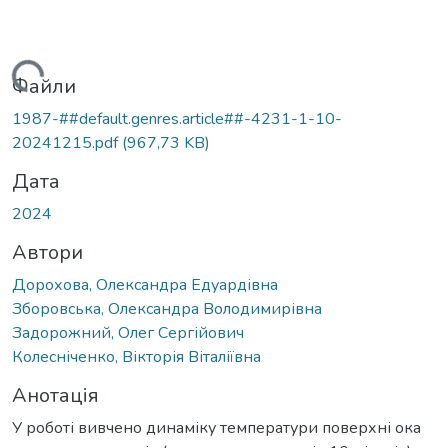
житься...
Файли
1987-##default.genres.article##-4231-1-10-
20241215.pdf
(967,73 KB)
Дата
2024
Автори
Дорохова, Олександра Едуардівна
Зборовська, Олександра Володимирівна
Задорожний, Олег Сергійович
Колесніченко, Вікторія Віталіївна
Анотація
У роботі вивчено динаміку температури поверхні ока