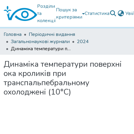
Розділи
Пошук за
та
Статистика
Уві
критеріями
колекції
Головна
Періодичні видання
Загальнонаукові журнали
2024
Динаміка температури поверхні ока кроликів при транспальпебральному охолоджені (10°C)
Динаміка температури поверхні
ока кроликів при
транспальпебральному
охолоджені (10°C)