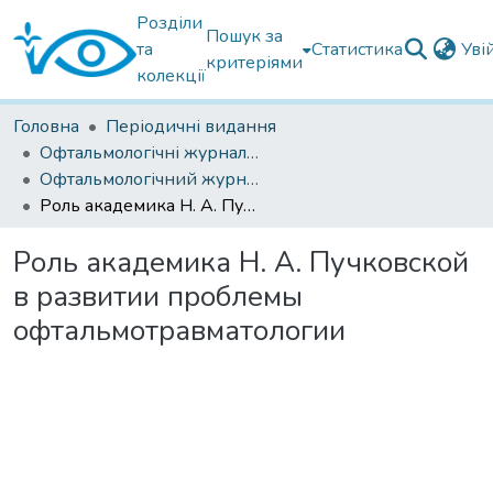
Розділи
Пошук за
та
Статистика
Уві
критеріями
колекції
Головна
Періодичні видання
Офтальмологічні журнали українські
Офтальмологічний журнал 2018
Роль академика Н. А. Пучковской в развитии проблемы офтальмотравматологии
Роль академика Н. А. Пучковской
в развитии проблемы
офтальмотравматологии