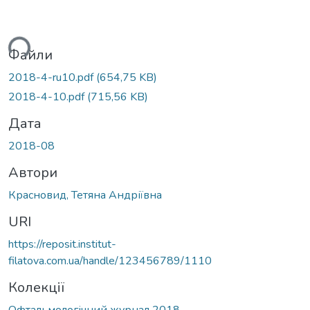
ться...
Файли
2018-4-ru10.pdf
(654,75 KB)
2018-4-10.pdf
(715,56 KB)
Дата
2018-08
Автори
Красновид, Тетяна Андріївна
URI
https://reposit.institut-
filatova.com.ua/handle/123456789/1110
Колекції
Офтальмологічний журнал 2018