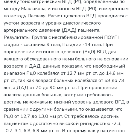
между тонометрическим ВГД (Pt), определенным по
методу Маклакова, и истинным ВГД (Р0), измеренным
по методу Паскаля. Расчет целевого ВГД проводился с
учетом возраста и уровня диастолического
артериального давления (ДАД) пациента.
Результаты. Группа с нестабилизированной ПОУГ I
стадии - составила 9 глаз, II стадии -14 глаз. При
определении истинного целевого (Pц0) ВГД для
каждого обследованного нами больного на основании
возраста и ДАД, данные показали, что необходимый
диапазон Pц0 колебался от 12,7 мм рт. ст. до 14,6 мм
рт. ст., так как возраст больных колебался от 59 до 79
лет, а ДАД от 70 до 90 мм рт. ст. При проведении
анализа данных больных, которым требовалось
достичь максимально низкий уровень целевого ВГД в
сравнении с другими больными, то оказывается, что
Pц0 от 12,7 до 13,0 мм рт. Ст. требовалось достичь
пациентам с достаточно высокой ригидностью -2,3,
-0,7, 3,1, 6,8, 6,9 мм рт. ст. В то время как у пациентов