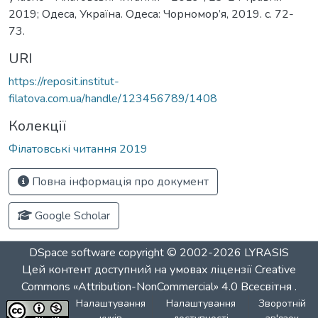
2019; Одеса, Україна. Одеса: Чорномор’я, 2019. c. 72-
73.
URI
https://reposit.institut-
filatova.com.ua/handle/123456789/1408
Колекції
Філатовські читання 2019
Повна інформація про документ
Google Scholar
DSpace software
copyright © 2002-2026
LYRASIS
Цей контент доступний на умовах ліцензії
Creative
Commons «Attribution-NonCommercial» 4.0 Всесвітня
.
Налаштування
Налаштування
Зворотній