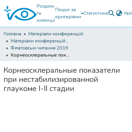
Розділи
Пошук за
та
Статистика
Уві
критеріями
колекції
Головна
Матеріали конференцій
Матеріали конференцій Інституту Філатова
Філатовські читання 2019
Корнеосклеральные показатели при нестабилизированной глаукоме І-ІІ стадии
Корнеосклеральные показатели
при нестабилизированной
глаукоме І-ІІ стадии