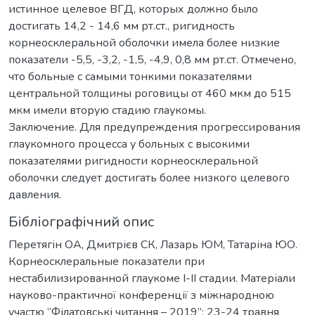
истинное целевое ВГД, которых должно было
достигать 14,2 - 14,6 мм рт.ст., ригидность
корнеосклеральной оболочки имела более низкие
показатели -5,5, -3,2, -1,5, -4,9, 0,8 мм рт.ст. Отмечено,
что больные с самыми тонкими показателями
центральной толщины роговицы от 460 мкм до 515
мкм имели вторую стадию глаукомы.
Заключение. Для предупреждения прогрессирования
глаукомного процесса у больных с высокими
показателями ригидности корнеосклеральной
оболочки следует достигать более низкого целевого
давления.
Бібліографічний опис
Перетягін ОА, Дмитрієв СК, Лазарь ЮМ, Татаріна ЮО.
Корнеосклеральные показатели при
нестабилизированной глаукоме І-ІІ стадии. Матеріали
науково-практичної конференції з міжнародною
участю “Філатовські читання – 2019”; 23-24 травня