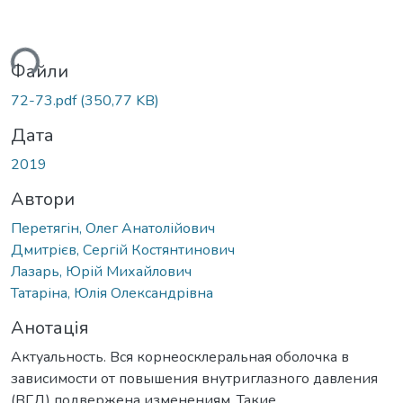
ься...
Файли
72-73.pdf
(350,77 KB)
Дата
2019
Автори
Перетягін, Олег Анатолійович
Дмитрієв, Сергій Костянтинович
Лазарь, Юрій Михайлович
Татаріна, Юлія Олександрівна
Анотація
Актуальность. Вся корнеосклеральная оболочка в
зависимости от повышения внутриглазного давления
(ВГД) подвержена изменениям. Такие