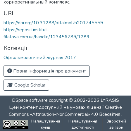
хориоретинальный комплекс.
URI
https://doi.org/10.31288/oftalmolzh201745559
https://reposit.institut-
filatova.com.ua/handle/123456789/1289
Колекції
Офтальмологічний журнал 2017
Повна інформація про документ
Google Scholar
DSpace software
copyright © 2002-2026
LYRASIS
Цей контент доступний на умовах ліцензії
Creative
Commons «Attribution-NonCommercial» 4.0 Всесвітня
.
Налаштування
Налаштування
Зворотній
куків
доступності
зв'язок