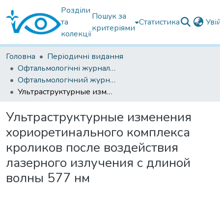
Розділи
Пошук за
та
Статистика
Уві
критеріями
колекції
Головна
Періодичні видання
Офтальмологічні журнали українські
Офтальмологічний журнал 2017
Ультраструктурные изменения хориоретинального комплекса кроликов после воздействия лазерного излучения с длиной волны 577 нм
Ультраструктурные изменения
хориоретинального комплекса
кроликов после воздействия
лазерного излучения с длиной
волны 577 нм