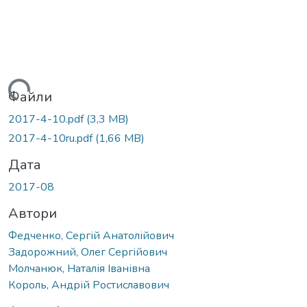
иться...
Файли
2017-4-10.pdf
(3,3 MB)
2017-4-10ru.pdf
(1,66 MB)
Дата
2017-08
Автори
Федченко, Сергій Анатолійович
Задорожний, Олег Сергійович
Молчанюк, Наталія Іванівна
Король, Андрій Ростиславович