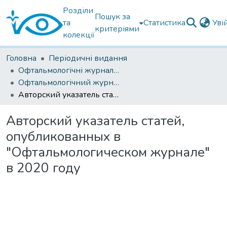
Розділи
Пошук за
та
Статистика
Уві
критеріями
колекції
Головна
Періодичні видання
Офтальмологічні журнали українські
Офтальмологічний журнал 2021
Авторский указатель статей, опубликованных в "Офтальмологическом журнале" в 2020 году
Авторский указатель статей,
опубликованных в
"Офтальмологическом журнале"
в 2020 году