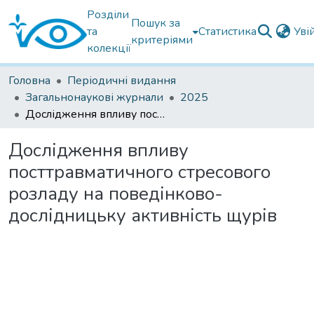
Розділи
Пошук за
та
Статистика
Уві
критеріями
колекції
Головна
Періодичні видання
Загальнонаукові журнали
2025
Дослідження впливу посттравматичного стресового розладу на поведінково-дослідницьку активність щурів
Дослідження впливу
посттравматичного стресового
розладу на поведінково-
дослідницьку активність щурів