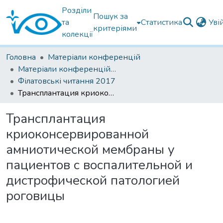
Розділи
Пошук за
та
Статистика
Уві
критеріями
колекції
Головна
Матеріали конференцій
Матеріали конференцій Інституту Філатова
Філатовські читання 2017
Трансплантация криоконсервированной амниотической мембраны у пациентов с воспалительной и дистрофической патологией роговицы
Трансплантация
криоконсервированной
амниотической мембраны у
пациентов с воспалительной и
дистрофической патологией
роговицы