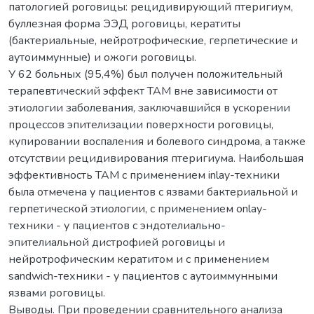
патологией роговицы: рецидивирующий птеригиум,
буллезная форма ЭЭД роговицы, кератиты
(бактериальные, нейротрофические, герпетические и
аутоиммунные) и ожоги роговицы.
У 62 больных (95,4%) был получен положительный
терапевтический эффект ТАМ вне зависимости от
этиологии заболевания, заключавшийся в ускорении
процессов эпителизации поверхности роговицы,
купировании воспаления и болевого синдрома, а также
отсутствии рецидивирования птеригиума. Наибольшая
эффективность ТАМ с применением inlay-техники
была отмечена у пациентов с язвами бактериальной и
герпетической этиологии, с применением оnlay-
техники - у пациентов с эндотелиально-
эпителиальной дистрофией роговицы и
нейротрофическим кератитом и с применением
sandwich-техники - у пациентов с аутоиммунными
язвами роговицы.
Выводы. При проведении сравнительного анализа