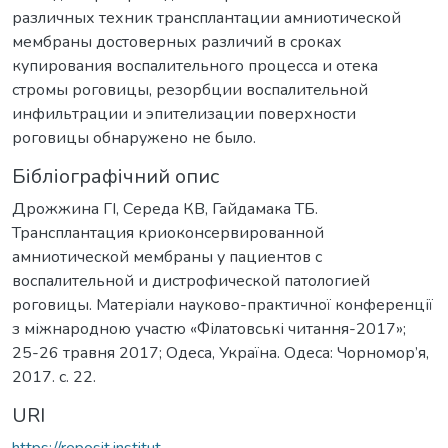
различных техник трансплантации амниотической
мембраны достоверных различий в сроках
купирования воспалительного процесса и отека
стромы роговицы, резорбции воспалительной
инфильтрации и эпителизации поверхности
роговицы обнаружено не было.
Бібліографічний опис
Дрожжина ГІ, Середа КВ, Гайдамака ТБ.
Трансплантация криоконсервированной
амниотической мембраны у пациентов с
воспалительной и дистрофической патологией
роговицы. Матеріали науково-практичної конференції
з міжнародною участю «Філатовські читання-2017»;
25-26 травня 2017; Одеса, Україна. Одеса: Чорномор’я,
2017. c. 22.
URI
https://reposit.institut-