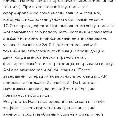
(биологическое покрытие), sandwich (комбинированная
техника). При выполнении inlay-техники в
сформированное ложе укладывали 2-4 слоя АМ,
которую фиксировали узловатыми швами нейлон
10/00 к краю дефекта. При выполнении onlay-техники
АМ покрывали всю поверхность роговицы с захватом
лимбальной зоны и фиксировали ее эписклерально
узловатыми швами 8/00. Применение sandwich-
техники заключалось в комбинации предыдущих
двух, когда амниотический трансплантат,
фиксированный к ткани роговицы, покрывали сверху
АМ с ее эписклеральной фиксацией. После
завершения операции поверхность роговицы с АМ
покрывали бандажной лечебной МКЛ, которая
находилась на глазу до полной эпителизации
поверхности роговицы.
Результаты. Наши исследования показали высокую
эффективность применения трансплантации
амниотической мембраны у больных с различной