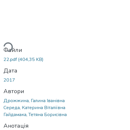
ться...
Файли
22.pdf
(404,35 KB)
Дата
2017
Автори
Дрожжина, Галина Іванівна
Середа, Катерина Віталіївна
Гайдамака, Тетяна Борисівна
Анотація