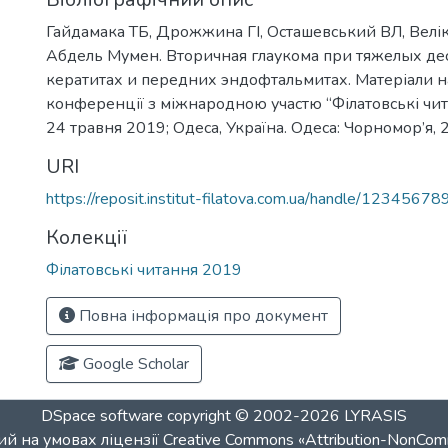
Гайдамака ТБ, Дрожжина ГІ, Осташевський ВЛ, Велікс
Абдель Мумен. Вторичная глаукома при тяжелых д
кератитах и передних эндофтальмитах. Матеріали н
конференції з міжнародною участю “Філатовські чит
24 травня 2019; Одеса, Україна. Одеса: Чорномор’я, 2
URI
https://reposit.institut-filatova.com.ua/handle/1234567
Колекції
Філатовські читання 2019
Повна інформація про документ
Google Scholar
DSpace software
copyright © 2002-2026
LYRASIS
й на умовах ліцензії
Creative Commons «Attribution-NonCom