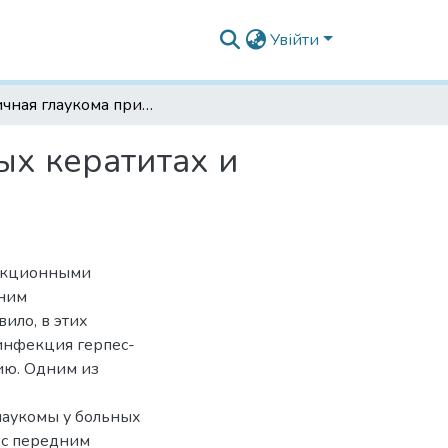
Увійти
Вторичная глаукома при тяжелых деструктивных кератитах и передних эндофтальмитах
ых кератитах и
фекционными
дним
ило, в этих
 инфекция герпес-
ию. Одним из
лаукомы у больных
 с передним