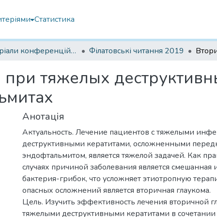
итеріями
Статистика
Матеріали конференцій Інституту Філатова
Філатовські читання 2019
 при тяжелых деструктивн
ьмитах
Анотація
Актуальность. Лечение пациентов с тяжелыми ин
деструктивными кератитами, осложненными пере
эндофтальмитом, является тяжелой задачей. Как прав
случаях причиной заболевания является смешанная
бактерия-грибок, что усложняет этиотропную терап
опасных осложнений является вторичная глаукома.
Цель. Изучить эффективность лечения вторичной г
тяжелыми деструктивными кератитами в сочетании