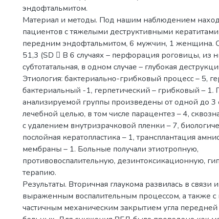
эндофтальмитом.
Материал и методы. Под нашим наблюдением наход
пациентов с тяжелыми деструктивными кератитами 
передним эндофтальмитом, 6 мужчин, 1 женщина. 
51,3 (SD  В 6 случаях – перфорация роговицы, из н
субтотатальная, в одном случае – глубокая деструкц
Этиология: бактериально-грибковый процесс – 5, г
бактериальный -1, герпетический – грибковый – 1.
анализируемой группы произведены от одной до 3 
лечебной целью, в том числе парацентез – 4, сквозн
с удалением внутризрачковой пленки – 7, биологиче
послойная кератопластика – 1, трансплантация амни
мембраны – 1. Больные получали этиотропную,
противовоспалительную, дезинтоксикационную, ги
терапию.
Результаты. Вторичная глаукома развилась в связи 
выраженным воспалительным процессом, а также с
частичным механическим закрытием угла передней 