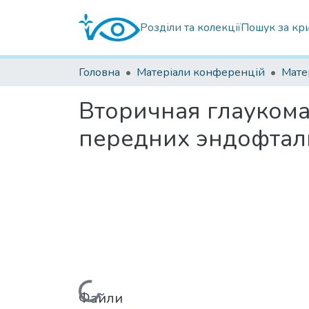
Розділи та колекції
Пошук за кр
Головна
Матеріали конференцій
Вторичная глаукома
передних эндофтал
Файли