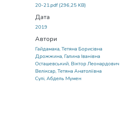
Вантажиться...
20-21.pdf
(296,25 KB)
Дата
2019
Автори
Гайдамака, Тетяна Борисівна
Дрожжина, Галина Іванівна
Осташевський, Віктор Леонардович
Веліксар, Тетяна Анатоліївна
Сулі, Абдель Мумен