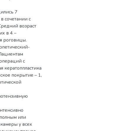
ились 7
в сочетании с
Средний возраст
их в 4 –
ия роговицы.
ерпетический-
 Пациентам
операций с
ая кератоппластика
ское покрытие – 1,
отической
потензивную
интенсивно
 полным или
камеры у всех