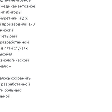
едикаментозное,
и медикаментозное
 ингибиторы
иуретики и др.
и производили 1-3
жности
 Четырем
 разработанной
в пяти случаях
ысокая
изиологическом
чаях –
алось сохранить
о разработанной
ти больных
льной