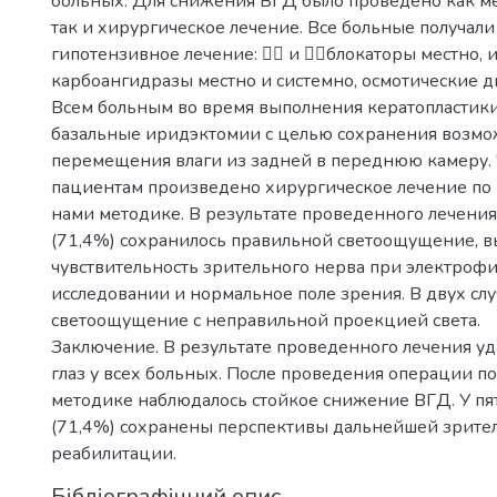
больных. Для снижения ВГД было проведено как м
так и хирургическое лечение. Все больные получал
гипотензивное лечение:  и блокаторы местно,
карбоангидразы местно и системно, осмотические д
Всем больным во время выполнения кератопластик
базальные иридэктомии с целью сохранения возмо
перемещения влаги из задней в переднюю камеру.
пациентам произведено хирургическое лечение по
нами методике. В результате проведенного лечения 
(71,4%) сохранилось правильной светоощущение, в
чувствительность зрительного нерва при электроф
исследовании и нормальное поле зрения. В двух слу
светоощущение с неправильной проекцией света.
Заключение. В результате проведенного лечения уд
глаз у всех больных. После проведения операции п
методике наблюдалось стойкое снижение ВГД. У пя
(71,4%) сохранены перспективы дальнейшей зрите
реабилитации.
Бібліографічний опис