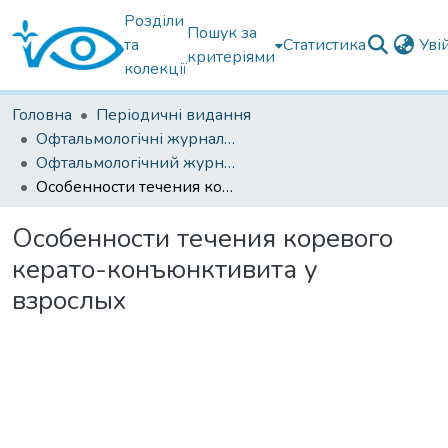
Розділи
Пошук за
та
Статистика
Уві
критеріями
колекції
Головна
Періодичні видання
Офтальмологічні журнали українські
Офтальмологічний журнал 2018
Особенности течения коревого керато-конъюнктивита у взрослых
Особенности течения коревого
керато-конъюнктивита у
взрослых