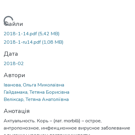
ажиться...
Файли
2018-1-14.pdf
(5,42 MB)
2018-1-ru14.pdf
(1,08 MB)
Дата
2018-02
Автори
Іванова, Ольга Миколаївна
Гайдамака, Тетяна Борисівна
Веліксар, Тетяна Анатоліївна
Анотація
Актуальность. Корь – (лат. morbilli) – острое,
антропонозное, инфекционное вирусное заболевание