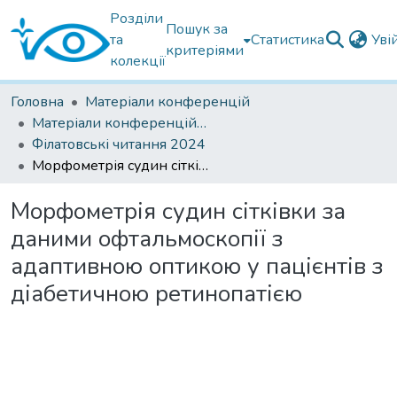
Розділи
Пошук за
та
Статистика
Уві
критеріями
колекції
Головна
Матеріали конференцій
Матеріали конференцій Інституту Філатова
Філатовські читання 2024
Морфометрія судин сітківки за даними офтальмоскопії з адаптивною оптикою у пацієнтів з діабетичною ретинопатією
Морфометрія судин сітківки за
даними офтальмоскопії з
адаптивною оптикою у пацієнтів з
діабетичною ретинопатією