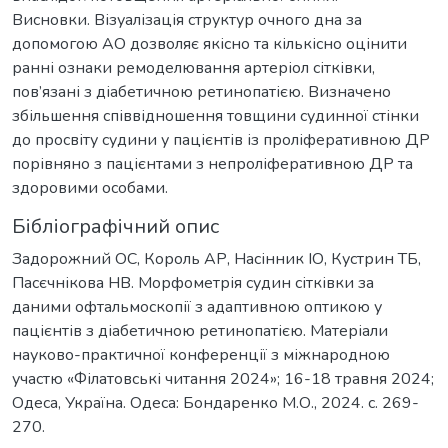
Висновки. Візуалізація структур очного дна за
допомогою АО дозволяє якісно та кількісно оцінити
ранні ознаки ремоделювання артеріол сітківки,
пов’язані з діабетичною ретинопатією. Визначено
збільшення співвідношення товщини судинної стінки
до просвіту судини у пацієнтів із проліферативною ДР
порівняно з пацієнтами з непроліферативною ДР та
здоровими особами.
Бібліографічний опис
Задорожний ОС, Король АР, Насінник ІО, Кустрин ТБ,
Пасєчнікова НВ. Морфометрія судин сітківки за
даними офтальмоскопії з адаптивною оптикою у
пацієнтів з діабетичною ретинопатією. Матеріали
науково-практичної конференції з міжнародною
участю «Філатовські читання 2024»; 16-18 травня 2024;
Одеса, Україна. Одеса: Бондаренко М.О., 2024. c. 269-
270.