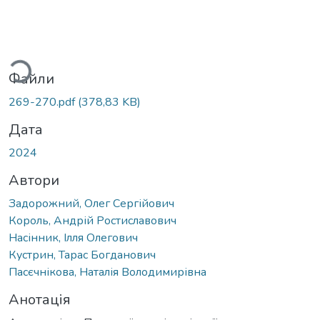
антажиться...
Файли
269-270.pdf
(378,83 KB)
Дата
2024
Автори
Задорожний, Олег Сергійович
Король, Андрій Ростиславович
Насінник, Ілля Олегович
Кустрин, Тарас Богданович
Пасєчнікова, Наталія Володимирівна
Анотація