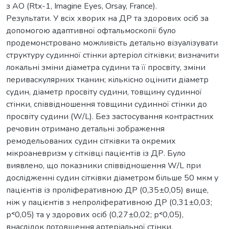
з АО (Rtx-1, Imagine Eyes, Orsay, France).
Результати. У всіх хворих на ДР та здорових осіб за
допомогою адаптивної офтальмоскопії було
продемонстровано можливість детально візуалізувати
структуру судинної стінки артеріол сітківки; визначити
локальні зміни діаметра судини та її просвіту, зміни
периваскулярних тканин; кількісно оцінити діаметр
судин, діаметр просвіту судини, товщину судинної
стінки, співвідношення товщини судинної стінки до
просвіту судини (W/L). Без застосування контрастних
речовин отримано детальні зображення
ремодельованих судин сітківки та окремих
мікроаневризм у сітківці пацієнтів із ДР. Було
виявлено, що показники співвідношення W/L при
дослідженні судин сітківки діаметром більше 50 мкм у
пацієнтів із проліферативною ДР (0,35±0,05) вище,
ніж у пацієнтів з непроліферативною ДР (0,31±0,03;
р˂0,05) та у здорових осіб (0,27±0,02; р˂0,05),
внаслідок потовщення артеріальної стінки.