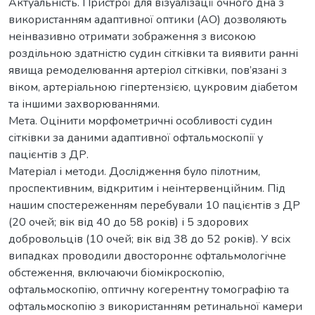
Актуальність. Пристрої для візуалізації очного дна з
використанням адаптивної оптики (АО) дозволяють
неінвазивно отримати зображення з високою
роздільною здатністю судин сітківки та виявити ранні
явища ремоделювання артеріол сітківки, пов’язані з
віком, артеріальною гіпертензією, цукровим діабетом
та іншими захворюваннями.
Мета. Оцінити морфометричні особливості судин
сітківки за даними адаптивної офтальмоскопії у
пацієнтів з ДР.
Матеріал і методи. Дослідження було пілотним,
проспективним, відкритим і неінтервенційним. Під
нашим спостереженням перебували 10 пацієнтів з ДР
(20 очей; вік від 40 до 58 років) і 5 здорових
добровольців (10 очей; вік від 38 до 52 років). У всіх
випадках проводили двостороннє офтальмологічне
обстеження, включаючи біомікроскопію,
офтальмоскопію, оптичну когерентну томографію та
офтальмоскопію з використанням ретинальної камери