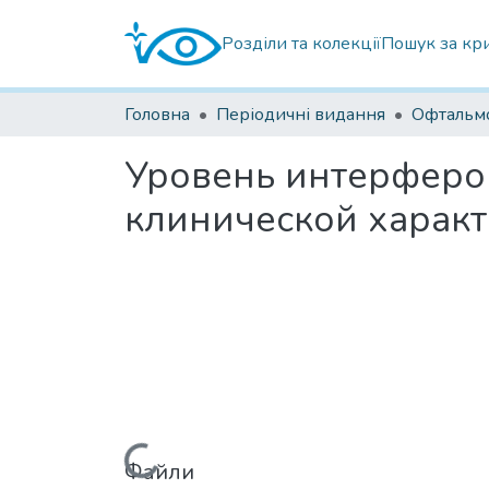
Розділи та колекції
Пошук за кр
Головна
Періодичні видання
Уровень интерферон
клинической характ
Файли