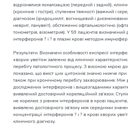
відрізнялися локалізацією (передній і задній), кліні
(хронічне і гостре), ступенем тяжкості (важкий і сере
діагнозом (іридоцикліт, вогнищевий і дисеміновани
неврит, панувеїт), обстеженні офтальмологічно (офт
тонометрія, візометрия). У 59 пацієнтів визначений 
інтерферонів ? і ? в плазмі крові методом имунофер
Результати. Визначені особливості експресії інтерфер
хворих увеїтом залежно від клінічної характеристик
перебігу патологічного процесу. З високою мірою до
показано, що вміст цих цитокінів значно нижче при з
також при хронічному перебігу захворювання. Між 
досліджених інтерферонів і вищезгаданими харак
виявлений достовірний кореляційний зв’язок. Ступін
не корелює з рівнем інтерферонів в крові пацієнтів,
виявлено достовірного зв’язку між середніми знач
концентрації інтерферонів ? і ? в крові хворих уве
клінічного діагнозу.