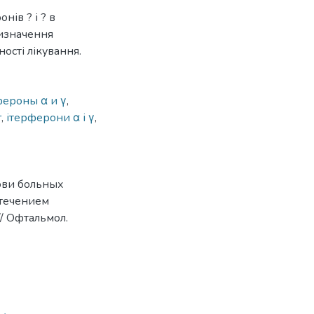
нів ? і ? в
визначення
ості лікування.
ероны α и γ
,
г
,
ітерферони α і γ
,
рови больных
 течением
/ Офтальмол.