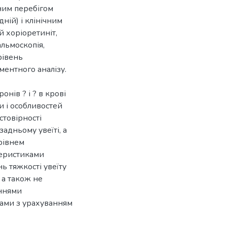
чним перебігом
дній) і клінічним
й хоріоретиніт,
альмоскопія,
рівень
ментного аналізу.
онів ? і ? в крові
и і особливостей
стовірності
адньому увеїті, а
рівнем
теристиками
ь тяжкості увеїту
 а також не
еннями
їтами з урахуванням