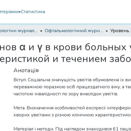
итеріями
Статистика
Офтальмологічні журнали українські
Офтальмологічний журнал 2015
ов α и γ в крови больных 
еристикой и течением заб
Анотація
Вступ. Соціальна значущість увеїтів обумовлена їх в
переважною поразкою осіб працездатного віку, а т
частотою інвалідності по зору внаслідок увеїтів.
Мета. Визначення особливостей експресії інтерфероні
хворих увеїтами з різною клінічною характеристико
Матеріал і методи. Під наглядом знаходився 61 паціє