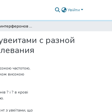
Увійти
Уровень интерферонов α и γ в крови больных увеитами с разной клинической характеристикой и течением заболевания
увеитами с разной
олевания
исокою частотою,
акож високою
в ? і ? в крові
ю.
нт з увеїтами, що