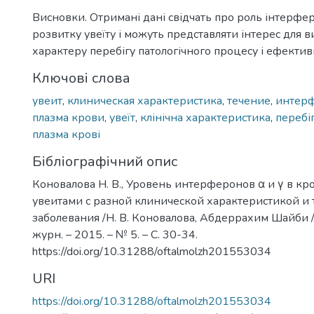
Висновки. Отримані дані свідчать про роль інтерферо
розвитку увеїту і можуть представляти інтерес для 
характеру перебігу патологічного процесу і ефективн
Ключові слова
увеит
,
клиническая характеристика
,
течение
,
интерф
плазма крови
,
увеїт
,
клінічна характеристика
,
перебі
плазма крові
Бібліографічний опис
Коновалова Н. В., Уровень интерферонов α и γ в к
увеитами с разной клинической характеристикой и
заболевания /Н. В. Коновалова, Абдеррахим Шайби /
журн. – 2015. – № 5. – С. 30-34.
https://doi.org/10.31288/oftalmolzh201553034
URI
https://doi.org/10.31288/oftalmolzh201553034