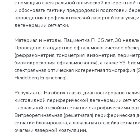
с помощью спектральной оптической когерентной 
и обосновать тактику предродовой подготовки бер
проведения профилактической лазерной коагуляц
дегенерации сетчатки.
Материал и методы. Пациентка П., 35 лет, 38 недел
Проведено стандартное офтальмологическое обсле
(рефракометрия, тонометрия, визометрия, периметр
биомикроскопия, офтальмоскопия), а также УЗ-биом
спектральная оптическая когерентная томография 
Heidelberg Engineering).
Результаты. На обоих глазах диагностировано нали
кистовидной периферической дегенерации сетчатки
– локальной отслойки сетчатки с атрофическими ра
Витреоретинальная (решетчатая) периферическая 
сетчатки блокирована, а локальная отслойка сетчатк
очагами лазерной коагуляции.