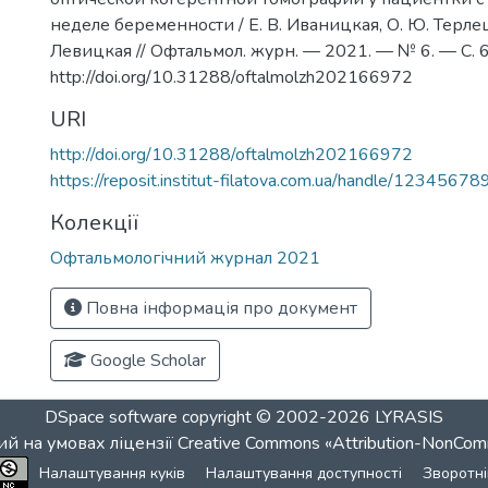
неделе беременности / Е. В. Иваницкая, О. Ю. Терлецк
Левицкая // Офтальмол. журн. — 2021. — № 6. — С. 
http://doi.org/10.31288/oftalmolzh202166972
URI
http://doi.org/10.31288/oftalmolzh202166972
https://reposit.institut-filatova.com.ua/handle/1234567
Колекції
Офтальмологічний журнал 2021
Повна інформація про документ
Google Scholar
DSpace software
copyright © 2002-2026
LYRASIS
й на умовах ліцензії
Creative Commons «Attribution-NonCom
Налаштування куків
Налаштування доступності
Зворотні