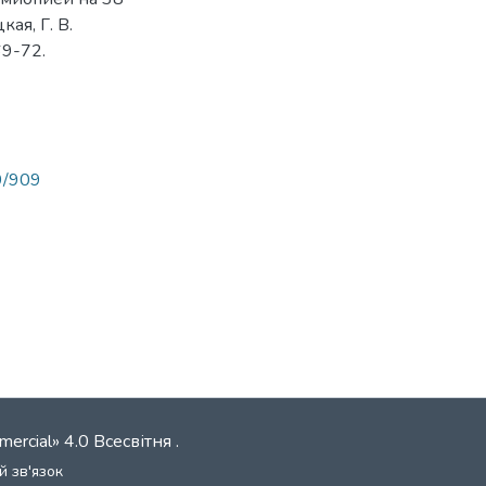
ая, Г. В.
69-72.
89/909
mercial» 4.0 Всесвітня
.
й зв'язок