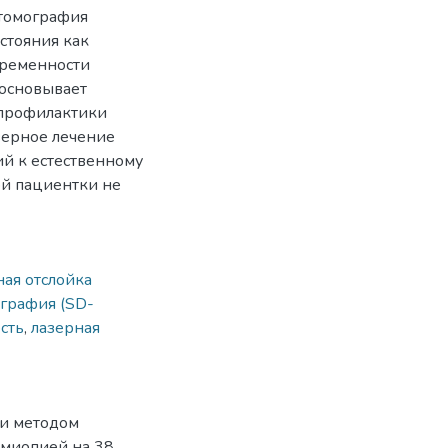
 томография
стояния как
еременности
босновывает
 профилактики
зерное лечение
ий к естественному
ой пациентки не
ая отслойка
ография (SD-
сть
,
лазерная
ки методом
 миопией на 38