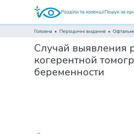
Розділи та колекції
Пошук за кр
Головна
Періодичні видання
Случай выявления р
когерентной томогр
беременности