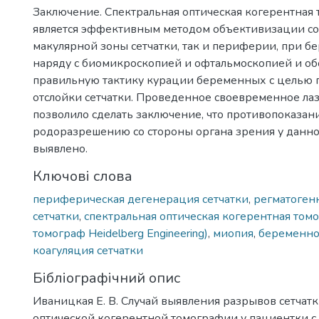
Заключение. Cпектральная оптическая когерентная
является эффективным методом объективизации со
макулярной зоны сетчатки, так и периферии, при б
наряду с биомикроскопией и офтальмоскопией и о
правильную тактику курации беременных с целью
отслойки сетчатки. Проведенное своевременное ла
позволило сделать заключение, что противопоказан
родоразрешению со стороны органа зрения у данн
выявлено.
Ключові слова
периферическая дегенерация сетчатки
,
регматогенн
сетчатки
,
спектральная оптическая когерентная том
томограф Heidelberg Engineering)
,
миопия
,
беременно
коагуляция сетчатки
Бібліографічний опис
Иваницкая Е. В. Случай выявления разрывов сетчат
оптической когерентной томографии у пациентки с