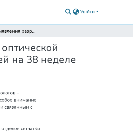
Увійти
Случай выявления разрывов сетчатки методом оптической когерентной томографии у пациентки с миопией на 38 неделе беременности
 оптической
ей на 38 неделе
ологов –
Особое внимание
 и связанным с
отделов сетчатки