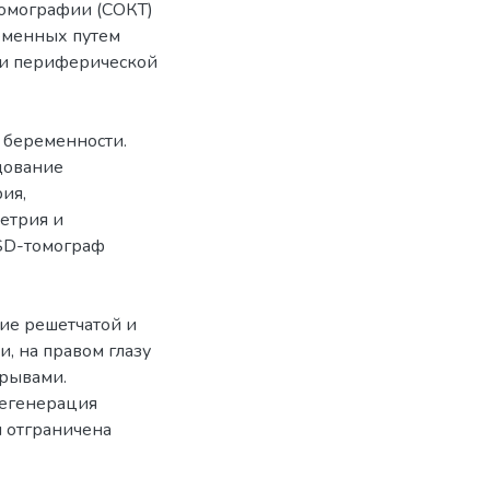
томографии (СОКТ)
еменных путем
ии периферической
ь беременности.
дование
ия,
етрия и
(SD-томограф
чие решетчатой и
, на правом глазу
зрывами.
дегенерация
и отграничена