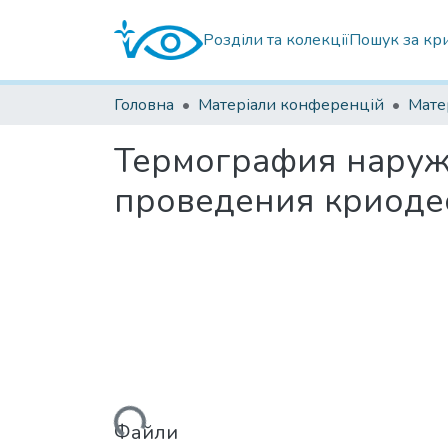
Розділи та колекції
Пошук за кр
Головна
Матеріали конференцій
Термография наружн
проведения криоде
Вантажиться...
Файли