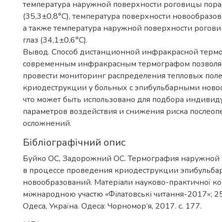
температура наружной поверхности роговицы пора
(35,3±0,8°С), температура поверхности новообразова
а также температура наружной поверхности рогов
глаз (34,1±0,6°С).
Вывод. Способ дистанционной инфракрасной терм
современным инфракрасным термографом позволя
провести мониторинг распределения тепловых поле
криодеструкции у больных с эпибульбарными ново
что может быть использовано для подбора индиви
параметров воздействия и снижения риска послео
осложнений.
Бібліографічний опис
Буйко ОС, Задорожний ОС. Термография наружной 
в процессе проведения криодеструкции эпибульб
новообразований. Матеріали науково-практичної ко
міжнародною участю «Філатовські читання-2017»; 2
Одеса, Україна. Одеса: Чорномор’я, 2017. c. 177.