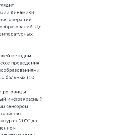
глядит
ации динамики
ния операций,
ообразований. До
температурных
полей методом
ессе проведения
вообразованиями.
10 больных (10
и роговицы
ный инфракрасный
ым сенсором
стройство
атур от 20°С до
ешением