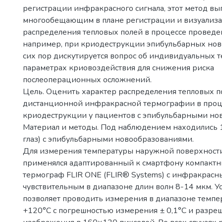
регистрации инфракрасного сигнала, этот метод вы
многообещающим в плане регистрации и визуализ
распределения тепловых полей в процессе проведе
например, при криодеструкции эпибульбарных нов
сих пор дискутируется вопрос об индивидуальных 
параметрах криовоздействия для снижения риска
послеоперационных осложнений.
Цель. Оценить характер распределения тепловых 
дистанционной инфракрасной термографии в проц
криодеструкции у пациентов с эпибульбарными но
Материал и методы. Под наблюдением находились 
глаз) с эпибульбарными новообразованиями.
Для измерения температуры наружной поверхност
применялся адаптированный к смартфону компакт
термограф FLIR ONE (FLIR® Systems) с инфракрасн
чувствительным в диапазоне длин волн 8-14 мкм. У
позволяет проводить измерения в диапазоне темпер
+120°С с погрешностью измерения ± 0,1°С и разр