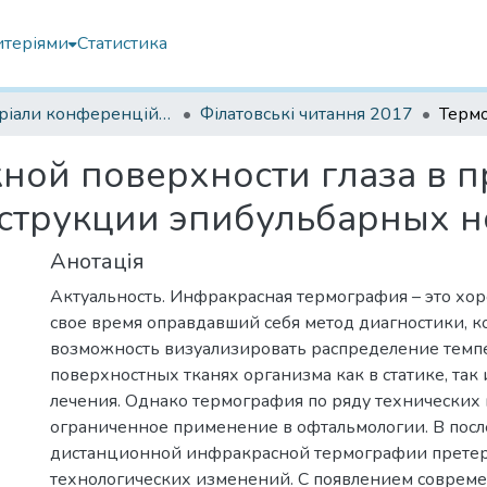
итеріями
Статистика
Матеріали конференцій Інституту Філатова
Філатовські читання 2017
ой поверхности глаза в п
струкции эпибульбарных 
Анотація
Актуальность. Инфракрасная термография – это хор
свое время оправдавший себя метод диагностики, к
возможность визуализировать распределение темп
поверхностных тканях организма как в статике, так
лечения. Однако термография по ряду технических
ограниченное применение в офтальмологии. В пос
дистанционной инфракрасной термографии претер
технологических изменений. С появлением совреме