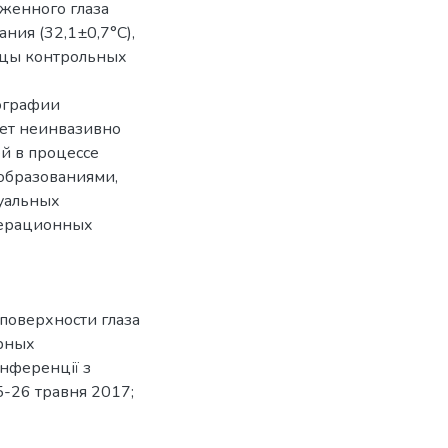
женного глаза
ния (32,1±0,7°С),
ицы контрольных
ографии
ет неинвазивно
й в процессе
образованиями,
дуальных
перационных
поверхности глаза
арных
нференції з
5-26 травня 2017;