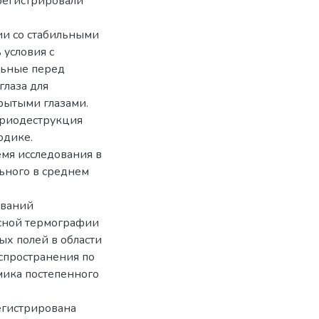
регистрировали
и со стабильными
условия с
льные перед
лаза для
рытыми глазами.
криодеструкция
одике.
мя исследования в
льного в среднем
ований
сной термографии
х полей в области
спространения по
мика постепенного
гистрирована