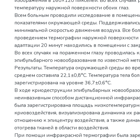
изображения в 160×120 пикселей. Во всех случаях 
температуру наружной поверхности обоих глаз.
Всем больным проводили исследование в помещени
показателями окружающей среды. Поддерживались 
минимальной скоростью движения воздуха. Все бо
проведением термографии наружной поверхности г
адаптации 20 минут находились в помещении с зак
Во всех случаях на пораженном глазу проводилась 
эпибульбарного новообразования по известной мет
Результаты. Температура окружающей среды во вре
среднем составила 22,1±0,8°С. Температура тела бо
зарегистрирована на уровне 36,7±0,6°С.
В ходе криодеструкции эпибульбарных новообраз
неинвазивным способом дистанционной инфракра
была зарегистрирована площадь низкотемпературны
криовоздействия, визуализирована динамика их ра
отношению к эпицентру воздействия, а также дина
отогрева тканей в области воздействия.
При помощи инфракрасной термографии была заре