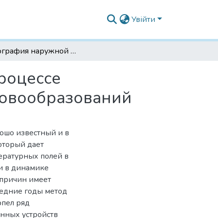
Увійти
Термография наружной поверхности глаза в процессе проведения криодеструкции эпибульбарных новообразований
роцессе
новообразований
ошо известный и в
оторый дает
ературных полей в
 и в динамике
 причин имеет
ледние годы метод
пел ряд
нных устройств